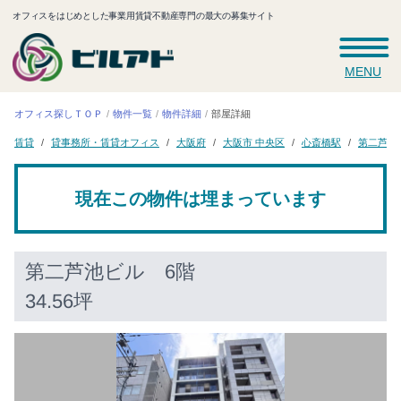
オフィスをはじめとした事業用賃貸不動産専門の最大の募集サイト
MENU
オフィス探しＴＯＰ
物件一覧
物件詳細
部屋詳細
貸事務所・賃貸オフィス
大阪市 中央区
第二芦池
心斎橋駅
大阪府
賃貸
現在この物件は埋まっています
第二芦池ビル
6階
34.56坪