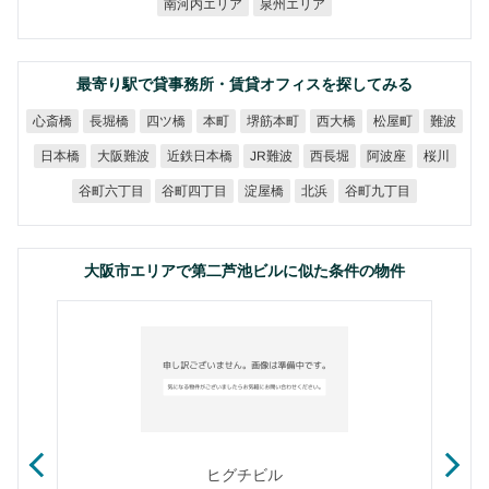
南河内エリア
泉州エリア
最寄り駅で貸事務所・賃貸オフィスを探してみる
堺筋本町
心斎橋
長堀橋
四ツ橋
西大橋
松屋町
本町
難波
近鉄日本橋
大阪難波
JR難波
日本橋
西長堀
阿波座
桜川
谷町六丁目
谷町四丁目
谷町九丁目
淀屋橋
北浜
大阪市エリアで第二芦池ビルに似た条件の物件
ヒグチビル