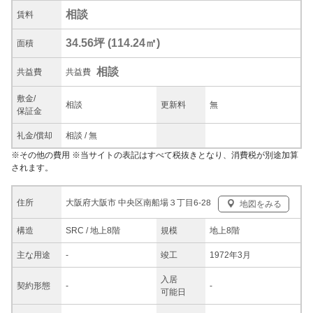
相談
賃料
34.56坪
(
114.24
㎡)
面積
相談
共益
費
共益費
敷金/
相談
更新料
無
保証金
礼金/
償却
相談
/
無
※
その他の費用
※当サイトの表記はすべて税抜きとなり、消費税が別途加算
されます。
大阪府大阪市 中央区南船場３丁目6-28
住所
地図をみる
構造
SRC / 地上8階
規模
地上8階
主な
用途
-
竣工
1972年3月
入居
契約
形態
-
-
可能日