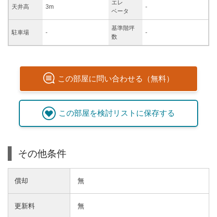
エレ
天井高
3m
-
ベータ
基準階坪
駐車場
-
-
数
この
部屋
に問い合わせる（無料）
この
部屋
を検討リストに保存する
その他条件
償却
無
更新料
無