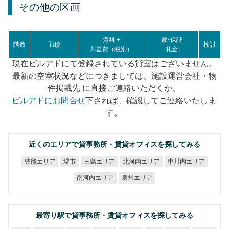
その他の区画
賃料 +
敷･保証
階数
面積
検討
共益費（税別）
礼金
現在ビルアドにて登録されている貸室はございません。
最新の空室状況などにつきましては、施設運営会社・物
件掲載先 に直接ご連絡いただくか、
ビルアドにお問合せ
下されば、確認してご連絡いたしま
す。
近くのエリアで貸事務所・賃貸オフィスを探してみる
北河内エリア
中川内エリア
豊能エリア
三島エリア
堺市
南河内エリア
泉州エリア
最寄り駅で貸事務所・賃貸オフィスを探してみる