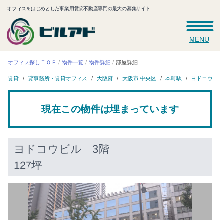
オフィスをはじめとした事業用賃貸不動産専門の最大の募集サイト
MENU
オフィス探しＴＯＰ
物件一覧
物件詳細
部屋詳細
貸事務所・賃貸オフィス
大阪市 中央区
ヨドコウビ
大阪府
本町駅
賃貸
現在この物件は埋まっています
ヨドコウビル
3階
127坪