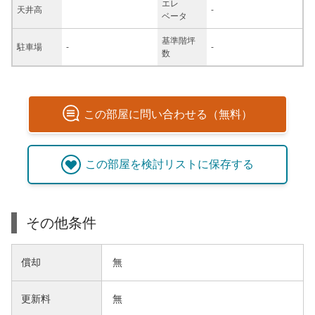
エレ
天井高
-
ベータ
基準階坪
駐車場
-
-
数
この
部屋
に問い合わせる（無料）
この
部屋
を検討リストに保存する
その他条件
償却
無
更新料
無