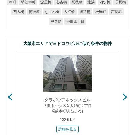
堺筋本町
淀屋橋
心斎橋
肥後橋
四ツ橋
長堀橋
本町
北浜
なにわ橋
西大橋
阿波座
大江橋
渡辺橋
松屋町
西長堀
谷町四丁目
中之島
大阪市エリアでヨドコウビルに似た条件の物件
クラボウアネックスビル
大阪市 中央区久太郎町２丁目
堺筋本町駅 徒歩2分
132.61坪
詳細を見る