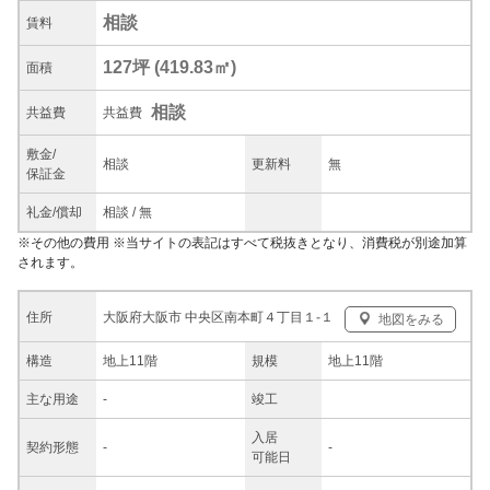
相談
賃料
127坪
(
419.83
㎡)
面積
相談
共益
費
共益費
敷金/
相談
更新料
無
保証金
礼金/
償却
相談
/
無
※
その他の費用
※当サイトの表記はすべて税抜きとなり、消費税が別途加算
されます。
大阪府大阪市 中央区南本町４丁目１-１
住所
地図をみる
構造
地上11階
規模
地上11階
主な
用途
-
竣工
入居
契約
形態
-
-
可能日