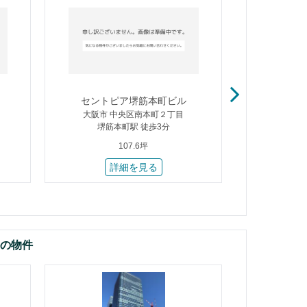
セントピア堺筋本町ビル
松
大阪市 中央区南本町２丁目
大阪市
堺筋本町駅 徒歩3分
大阪ビジネ
107.6坪
詳細を見る
件の物件