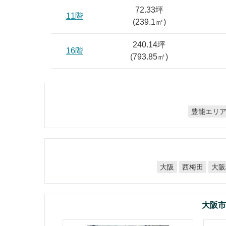
72.33坪
11階
(
239.1
㎡)
240.14坪
16階
(
793.85
㎡)
豊能エリ
大阪
西梅田
大阪
大阪市