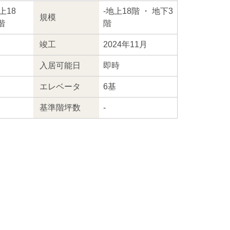
上18
-
地上18階
・ 地下3
規模
階
階
竣工
2024年11月
入居
可能日
即時
エレ
ベータ
6基
基準階坪数
-