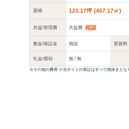
123.17坪
(
407.17
㎡)
面積
相談
共益
/管理
費
共益費
敷金/
保証金
相談
更新料
礼金/
償却
無
/
無
※
その他の費用
※当サイトの表記はすべて税抜きとな