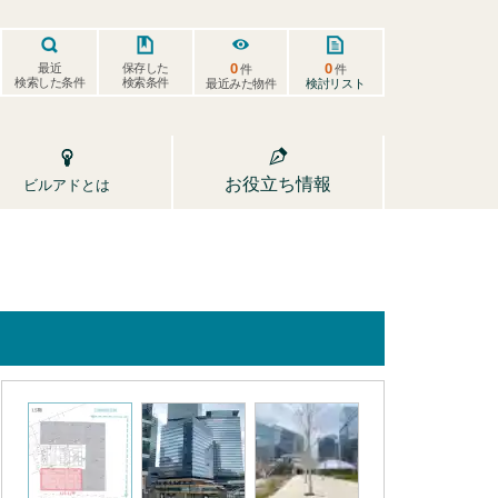
0
0
保存した
最近
件
件
検索した条件
検索条件
検討リスト
最近みた物件
お役立ち情報
ビルアドとは