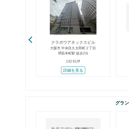
ーイースト
クラボウアネックスビル
中１丁目
大阪市 中央区久太郎町２丁目
8分
堺筋本町駅 徒歩2分
132.61坪
る
詳細を見る
グラン