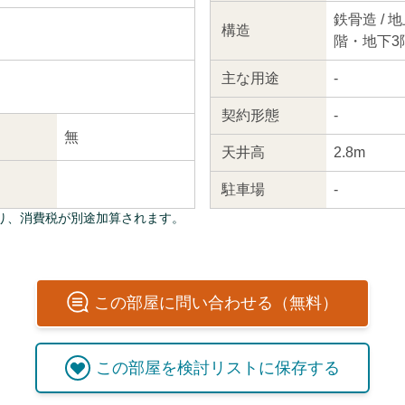
鉄骨造 / 地
構造
階・地下3
主な
用途
-
契約
形態
-
無
天井高
2.8m
駐車場
-
り、消費税が別途加算されます。
この
部屋
に問い合わせる（無料）
この
部屋
を検討リストに保存する