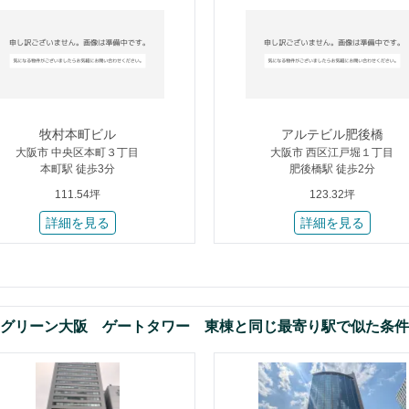
牧村本町ビル
アルテビル肥後橋
大阪市 中央区本町３丁目
大阪市 西区江戸堀１丁目
本町駅 徒歩3分
肥後橋駅 徒歩2分
111.54坪
123.32坪
詳細を見る
詳細を見る
グリーン大阪 ゲートタワー 東棟と同じ最寄り駅で似た条