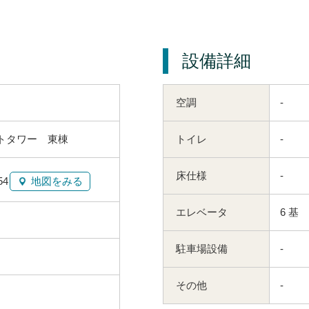
設備詳細
空調
-
トタワー 東棟
トイレ
-
床仕様
-
4
地図をみる
エレベータ
6 基
駐車場設備
-
その他
-