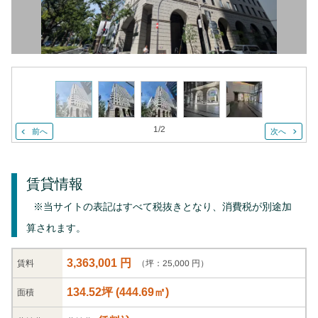
1
/
2
前へ
次へ
賃貸情報
※当サイトの表記はすべて税抜きとなり、消費税が別途加
算されます。
3,363,001 円
（坪：25,000 円）
賃料
134.52坪
(
444.69
㎡)
面積