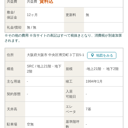
賃料込
共益
費
共益費
敷金/
12ヶ月
更新料
無
保証金
礼金/
償却
無
/
無
※
その他の費用
※当サイトの表記はすべて税抜きとなり、消費税が別途加算
されます。
大阪府大阪市 中央区博労町３丁目5-1
住所
地図をみる
SRC / 地上21階・地下
構造
規模
-
地上21階
・ 地下2階
2階
主な
用途
-
竣工
1994年1月
入居
契約
形態
-
-
可能日
エレ
天井高
7基
ベータ
基準階坪
駐車場
空無
-
数