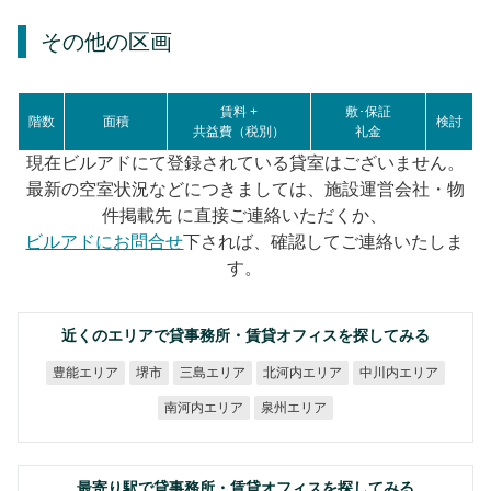
その他の区画
賃料 +
敷･保証
階数
面積
検討
共益費（税別）
礼金
現在ビルアドにて登録されている貸室はございません。
最新の空室状況などにつきましては、施設運営会社・物
件掲載先 に直接ご連絡いただくか、
ビルアドにお問合せ
下されば、確認してご連絡いたしま
す。
近くのエリアで貸事務所・賃貸オフィスを探してみる
北河内エリア
中川内エリア
豊能エリア
三島エリア
堺市
南河内エリア
泉州エリア
最寄り駅で貸事務所・賃貸オフィスを探してみる