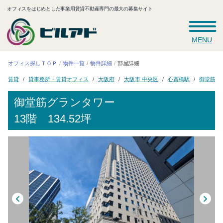
オフィスをはじめとした事業用賃貸不動産専門の最大の募集サイト
MENU
オフィス探しＴＯＰ
物件一覧
物件詳細
部屋詳細
貸事務所・賃貸オフィス
御堂筋グ
大阪市 中央区
心斎橋駅
大阪府
賃貸
御堂筋グランタワー
13階 134.52坪