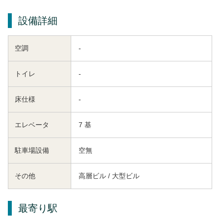
設備詳細
空調
-
トイレ
-
床仕様
-
エレベータ
7 基
駐車場設備
空無
その他
高層ビル / 大型ビル
最寄り駅