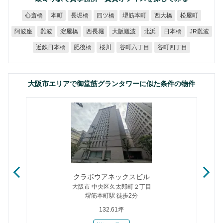
堺筋本町
心斎橋
長堀橋
四ツ橋
西大橋
松屋町
本町
大阪難波
JR難波
阿波座
淀屋橋
西長堀
日本橋
難波
北浜
近鉄日本橋
谷町六丁目
谷町四丁目
肥後橋
桜川
大阪市エリアで御堂筋グランタワーに似た条件の物件
クラボウアネックスビル
大阪市 中央区久太郎町２丁目
堺筋本町駅 徒歩2分
132.61坪