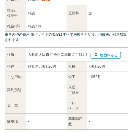
敷金/
相談
更新料
無
保証金
礼金/
償却
相談
/
無
※
その他の費用
※当サイトの表記はすべて税抜きとなり、消費税が別途加算
されます。
大阪府大阪市 中央区南本町２丁目1-3
住所
地図をみる
構造
鉄骨造 / 地上20階
規模
-
地上20階
主な
用途
-
竣工
1952月
入居
契約
形態
-
-
可能日
エレ
天井高
ベータ
基準階坪
駐車場
-
-
数