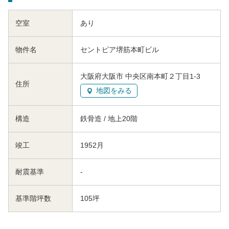
空室
あり
物件名
セントピア堺筋本町ビル
大阪府大阪市 中央区南本町２丁目1-3
住所
地図をみる
構造
鉄骨造 / 地上20階
竣工
1952月
耐震基準
-
基準階坪数
105坪