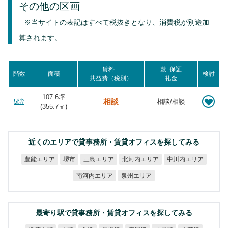
その他の区画
※当サイトの表記はすべて税抜きとなり、消費税が別途加
算されます。
賃料 +
敷･保証
階数
面積
検討
共益費（税別）
礼金
107.6坪
相談
5階
相談/相談
(
355.7
㎡)
近くのエリアで貸事務所・賃貸オフィスを探してみる
北河内エリア
中川内エリア
豊能エリア
三島エリア
堺市
南河内エリア
泉州エリア
最寄り駅で貸事務所・賃貸オフィスを探してみる