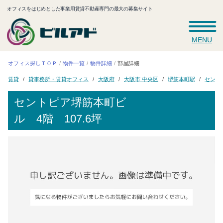
オフィスをはじめとした事業用賃貸不動産専門の最大の募集サイト
MENU
オフィス探しＴＯＰ
物件一覧
物件詳細
部屋詳細
貸事務所・賃貸オフィス
セント
大阪市 中央区
堺筋本町駅
大阪府
賃貸
セントピア堺筋本町ビ
ル
4階 107.6坪