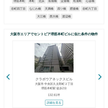
堺筋本町
長堀橋
淀屋橋
松屋町
心斎橋
本町
北浜
谷町四丁目
谷町六丁目
なにわ橋
天満橋
四ツ橋
肥後橋
大江橋
西大橋
渡辺橋
大阪市エリアでセントピア堺筋本町ビルに似た条件の物件
クラボウアネックスビル
大阪市 中央区久太郎町２丁目
堺筋本町駅 徒歩2分
132.61坪
詳細を見る