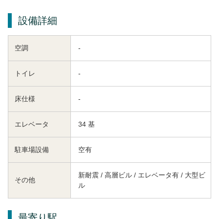
設備詳細
空調
-
トイレ
-
床仕様
-
エレベータ
34 基
駐車場設備
空有
新耐震 / 高層ビル / エレベータ有 / 大型ビ
その他
ル
最寄り駅