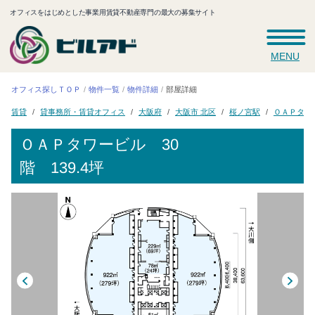
オフィスをはじめとした事業用賃貸不動産専門の最大の募集サイト
MENU
オフィス探しＴＯＰ
物件一覧
物件詳細
部屋詳細
貸事務所・賃貸オフィス
ＯＡＰタワ
大阪市 北区
桜ノ宮駅
大阪府
賃貸
ＯＡＰタワービル
30
階 139.4坪