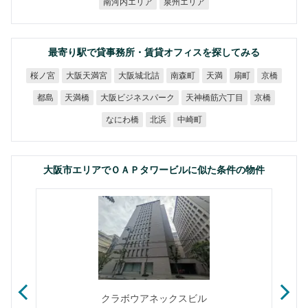
南河内エリア
泉州エリア
最寄り駅で貸事務所・賃貸オフィスを探してみる
大阪天満宮
大阪城北詰
桜ノ宮
南森町
天満
扇町
京橋
大阪ビジネスパーク
天神橋筋六丁目
天満橋
都島
京橋
なにわ橋
中崎町
北浜
大阪市エリアでＯＡＰタワービルに似た条件の物件
クラボウアネックスビル