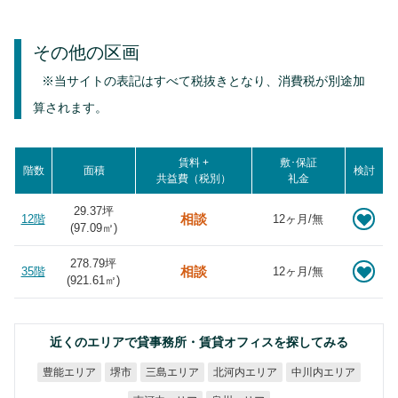
その他の区画
※当サイトの表記はすべて税抜きとなり、消費税が別途加
算されます。
賃料 +
敷･保証
階数
面積
検討
共益費（税別）
礼金
29.37坪
相談
12階
12ヶ月/無
(
97.09
㎡)
278.79坪
相談
35階
12ヶ月/無
(
921.61
㎡)
近くのエリアで貸事務所・賃貸オフィスを探してみる
北河内エリア
中川内エリア
豊能エリア
三島エリア
堺市