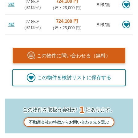
724,100 円
27.85坪
2階
相談/無
(
92.09
㎡)
（坪：26,000 円）
724,100 円
27.85坪
4階
相談/無
(
92.09
㎡)
（坪：26,000 円）
この
物件
に問い合わせる（無料）
この
物件
を検討リストに保存する
1
この物件を取扱う会社が
社あります。
不動産会社の特徴からお問い合わせ先を選ぶ