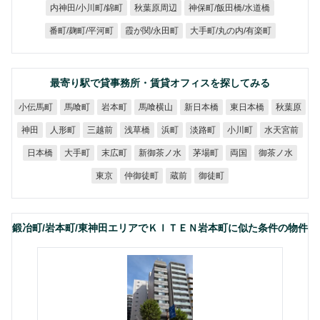
神保町/飯田橋/水道橋
内神田/小川町/錦町
秋葉原周辺
大手町/丸の内/有楽町
番町/麹町/平河町
霞が関/永田町
最寄り駅で貸事務所・賃貸オフィスを探してみる
小伝馬町
馬喰横山
新日本橋
東日本橋
馬喰町
岩本町
秋葉原
水天宮前
人形町
三越前
浅草橋
淡路町
小川町
神田
浜町
新御茶ノ水
御茶ノ水
日本橋
大手町
末広町
茅場町
両国
仲御徒町
御徒町
東京
蔵前
鍛冶町/岩本町/東神田エリアでＫＩＴＥＮ岩本町に似た条件の物件