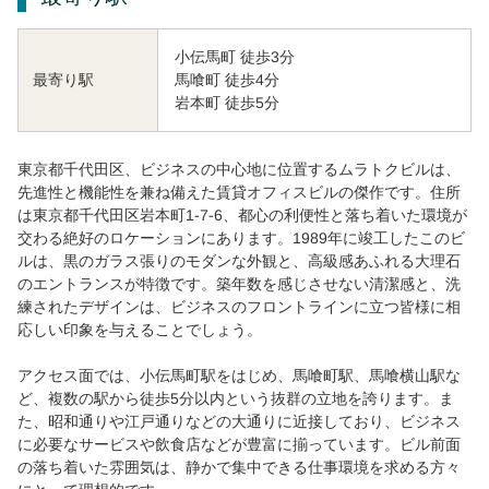
小伝馬町 徒歩3分
馬喰町 徒歩4分
最寄り駅
岩本町 徒歩5分
東京都千代田区、ビジネスの中心地に位置するムラトクビルは、
先進性と機能性を兼ね備えた賃貸オフィスビルの傑作です。住所
は東京都千代田区岩本町1-7-6、都心の利便性と落ち着いた環境が
交わる絶好のロケーションにあります。1989年に竣工したこのビ
ルは、黒のガラス張りのモダンな外観と、高級感あふれる大理石
のエントランスが特徴です。築年数を感じさせない清潔感と、洗
練されたデザインは、ビジネスのフロントラインに立つ皆様に相
応しい印象を与えることでしょう。
アクセス面では、小伝馬町駅をはじめ、馬喰町駅、馬喰横山駅な
ど、複数の駅から徒歩5分以内という抜群の立地を誇ります。ま
た、昭和通りや江戸通りなどの大通りに近接しており、ビジネス
に必要なサービスや飲食店などが豊富に揃っています。ビル前面
の落ち着いた雰囲気は、静かで集中できる仕事環境を求める方々