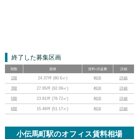
終了した募集区画
階数
面積
賃料+共益費
詳細
1階
24.37坪
(
80.6
㎡)
相談
詳細
3階
27.85坪
(
92.09
㎡)
相談
詳細
5階
23.81坪
(
78.72
㎡)
相談
詳細
6階
15.48坪
(
51.17
㎡)
相談
詳細
小伝馬町駅
のオフィス賃料相場