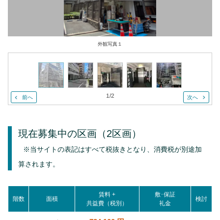
外観写真１
1
/
2
前へ
次へ
現在募集中の区画
（2区画）
※当サイトの表記はすべて税抜きとなり、消費税が別途加
算されます。
賃料 +
敷･保証
階数
面積
検討
共益費（税別）
礼金