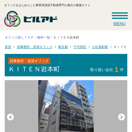
オフィスをはじめとした事業用賃貸不動産専門の最大の募集サイト
MENU
オフィス探しＴＯＰ
ＫＩＴＥＮ岩本町
物件一覧
貸事務所・賃貸オフィス
ＫＩＴＥＮ
小伝馬町駅
千代田区
東京都
賃貸
貸事務所・賃貸オフィス
ＫＩＴＥＮ岩本町
1
取り扱い会社
件