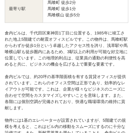
馬喰町 徒歩2分
馬喰町 徒歩1分
最寄り駅
馬喰横山 徒歩5分
倉内ビルは、千代田区東神田1丁目に位置する、1985年に竣工さ
れた地上5階建ての耐震オフィスビルです。この物件は、馬喰町駅
からわずか徒歩1分という卓越したアクセス性を誇り、浅草駅や馬
喰横山駅も徒歩圏内にあるため、3駅以上の利用が可能な好立地に
位置しています。この地理的利点は、従業員の通勤の利便性を高
めると共に、ビジネスの機会を広げる上で重要な要素です。
倉内ビルでは、約20坪の基準階面積を有する賃貸オフィスが提供
されています。これらのオフィス空間は正形であり、効率的なレ
イアウトが可能です。これは、企業が様々なビジネスのニーズに
合わせて空間をカスタマイズしやすいことを意味します。また、
各階には個別空調が完備されており、快適な職場環境の維持に貢
献します。
物件には1基のエレベーターが設置されていますが、5階建ての規
模を考えると、これはビル内の移動をスムーズにするのに十分な
設備です。また、新耐震基準を満たしていることも、倉内ビルの