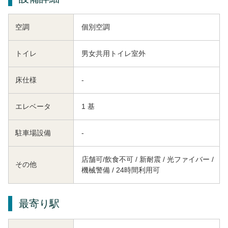
空調
個別空調
トイレ
男女共用トイレ室外
床仕様
-
エレベータ
1 基
駐車場設備
-
店舗可/飲食不可 / 新耐震 / 光ファイバー /
その他
機械警備 / 24時間利用可
最寄り駅