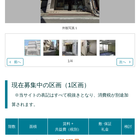
外観写真１
1
/
4
前へ
次へ
現在募集中の区画
（1区画）
※当サイトの表記はすべて税抜きとなり、消費税が別途加
算されます。
賃料 +
敷･保証
階数
面積
検討
共益費（税別）
礼金