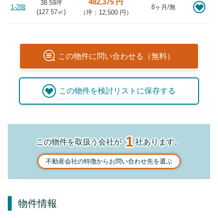
482,375 円
38.59坪
1-2階
8ヶ月/無
(
127.57
㎡)
（坪：12,500 円）
この
物件
に問い合わせる（無料）
この
物件
を検討リストに保存する
1
この物件を取扱う会社が
社あります。
不動産会社の特徴からお問い合わせ先を選ぶ
物件情報