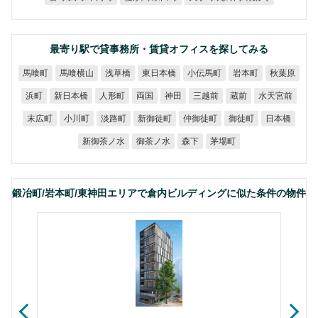
最寄り駅で貸事務所・賃貸オフィスを探してみる
馬喰横山
東日本橋
小伝馬町
馬喰町
浅草橋
岩本町
秋葉原
新日本橋
水天宮前
人形町
三越前
浜町
両国
神田
蔵前
新御徒町
仲御徒町
末広町
小川町
淡路町
御徒町
日本橋
新御茶ノ水
御茶ノ水
茅場町
森下
鍛冶町/岩本町/東神田エリアで倉内ビルディングに似た条件の物件