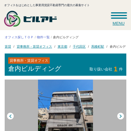
オフィスをはじめとした事業用賃貸不動産専門の最大の募集サイト
MENU
オフィス探しＴＯＰ
倉内ビルディング
物件一覧
貸事務所・賃貸オフィス
倉内ビルディ
千代田区
馬喰町駅
東京都
賃貸
貸事務所・賃貸オフィス
倉内ビルディング
1
取り扱い会社
件