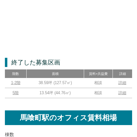
終了した募集区画
階数
面積
賃料+共益費
詳細
1-2階
38.59坪
(
127.57
㎡)
相談
詳細
5階
13.54坪
(
44.76
㎡)
相談
詳細
馬喰町駅
のオフィス賃料相場
棟数