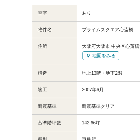
空室
あり
物件名
プライムスクエア心斎橋
住所
大阪府大阪市 中央区心斎橋筋
地図をみる
構造
地上13階・地下2階
竣工
2007年6月
耐震基準
耐震基準クリア
基準階坪数
142.66坪
種別
事務所