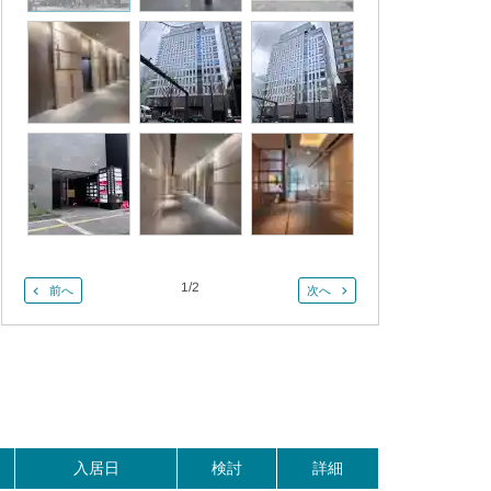
1
/
2
前へ
次へ
。
入居日
検討
詳細