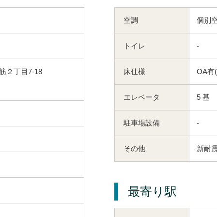
空調
個別
トイレ
-
２丁目7-18
床仕様
OA有
エレベータ
5 基
駐車場設備
-
その他
新耐震
最寄り駅