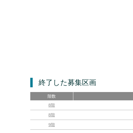
終了した募集区画
階数
8階
8階
9階