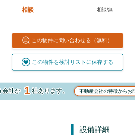
相談
相談/無
この
物件
に問い合わせる（無料）
この
物件
を検討リストに保存する
1
う会社が
社あります。
不動産会社の特徴からお
設備詳細