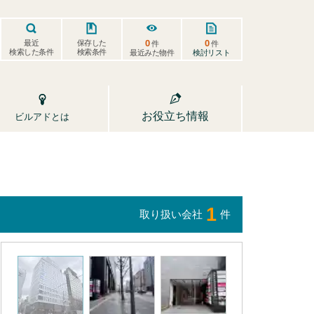
0
0
保存した
最近
件
件
検索した条件
検索条件
検討リスト
最近みた物件
お役立ち情報
ビルアドとは
1
取り扱い会社
件