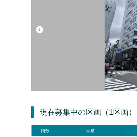
現在募集中の区画
（1区画）
階数
面積