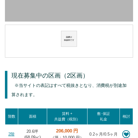
現在募集中の区画
（2区画）
※当サイトの表記はすべて税抜きとなり、消費税が別途加
算されます。
賃料 +
敷･保証
階数
面積
検討
共益費（税別）
礼金
206,000 円
20.6坪
2階
0.2ヶ月/0.5ヶ月
(
68.09
㎡)
（坪：10,000 円）