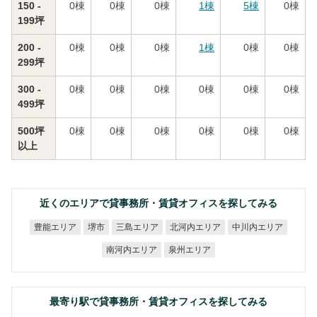
150 -
0
棟
0
棟
0
棟
1
棟
5
棟
0
棟
199坪
200 -
0
棟
0
棟
0
棟
1
棟
0
棟
0
棟
299坪
300 -
0
棟
0
棟
0
棟
0
棟
0
棟
0
棟
499坪
500坪
0
棟
0
棟
0
棟
0
棟
0
棟
0
棟
以上
近くのエリアで貸事務所・賃貸オフィスを探してみる
北河内エリア
中川内エリア
豊能エリア
三島エリア
堺市
南河内エリア
泉州エリア
最寄り駅で貸事務所・賃貸オフィスを探してみる