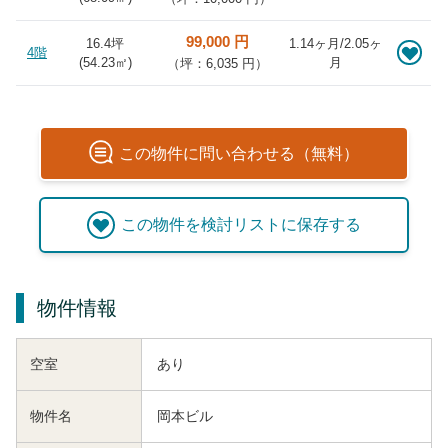
99,000 円
16.4坪
1.14ヶ月/2.05ヶ
4階
(
54.23
㎡)
月
（坪：6,035 円）
この
物件
に問い合わせる（無料）
この
物件
を検討リストに保存する
物件情報
空室
あり
物件名
岡本ビル