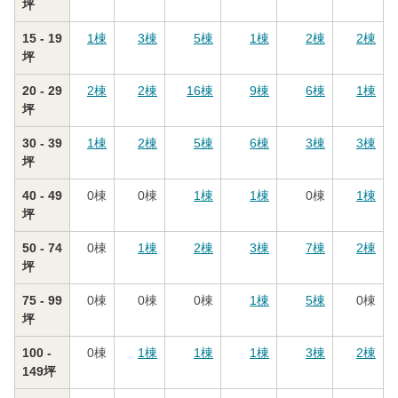
坪
15 - 19
1
棟
3
棟
5
棟
1
棟
2
棟
2
棟
坪
20 - 29
2
棟
2
棟
16
棟
9
棟
6
棟
1
棟
坪
30 - 39
1
棟
2
棟
5
棟
6
棟
3
棟
3
棟
坪
40 - 49
0
棟
0
棟
1
棟
1
棟
0
棟
1
棟
坪
50 - 74
0
棟
1
棟
2
棟
3
棟
7
棟
2
棟
坪
75 - 99
0
棟
0
棟
0
棟
1
棟
5
棟
0
棟
坪
100 -
0
棟
1
棟
1
棟
1
棟
3
棟
2
棟
149坪