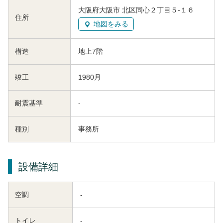
大阪府大阪市 北区同心２丁目５-１６
住所
地図をみる
構造
地上7階
竣工
1980月
耐震基準
-
種別
事務所
設備詳細
空調
-
トイレ
-