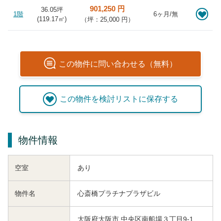
901,250 円
36.05坪
1階
6ヶ月/無
(
119.17
㎡)
（坪：25,000 円）
この
物件
に問い合わせる（無料）
この
物件
を検討リストに保存する
物件情報
空室
あり
物件名
心斎橋プラチナプラザビル
大阪府大阪市 中央区南船場３丁目9-1