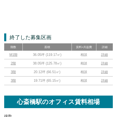
終了した募集区画
階数
面積
賃料+共益費
詳細
M1階
36.05坪
(
119.17
㎡)
相談
詳細
2階
38.05坪
(
125.78
㎡)
相談
詳細
3階
20.12坪
(
66.51
㎡)
相談
詳細
3階
19.71坪
(
65.15
㎡)
相談
詳細
心斎橋駅
のオフィス賃料相場
棟数