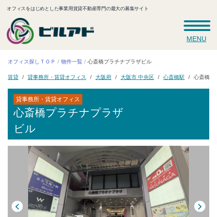
オフィスをはじめとした事業用賃貸不動産専門の最大の募集サイト
MENU
心斎橋プラチナプラザビル
オフィス探しＴＯＰ
物件一覧
貸事務所・賃貸オフィス
心斎橋プ
大阪市 中央区
心斎橋駅
大阪府
賃貸
貸事務所・賃貸オフィス
心斎橋プラチナプラザ
ビル