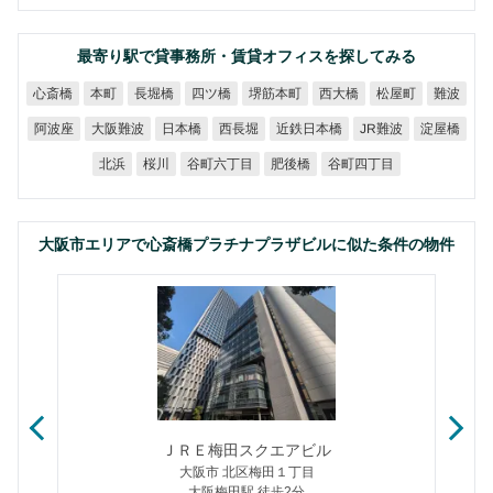
最寄り駅で貸事務所・賃貸オフィスを探してみる
堺筋本町
心斎橋
長堀橋
四ツ橋
西大橋
松屋町
本町
難波
近鉄日本橋
大阪難波
JR難波
阿波座
日本橋
西長堀
淀屋橋
谷町六丁目
谷町四丁目
肥後橋
北浜
桜川
大阪市エリアで心斎橋プラチナプラザビルに似た条件の物件
ＪＲＥ梅田スクエアビル
大阪市 北区梅田１丁目
大阪梅田駅 徒歩2分