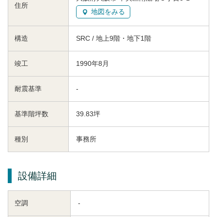
住所
地図をみる
構造
SRC / 地上9階・地下1階
竣工
1990年8月
耐震基準
-
基準階坪数
39.83坪
種別
事務所
設備詳細
空調
-