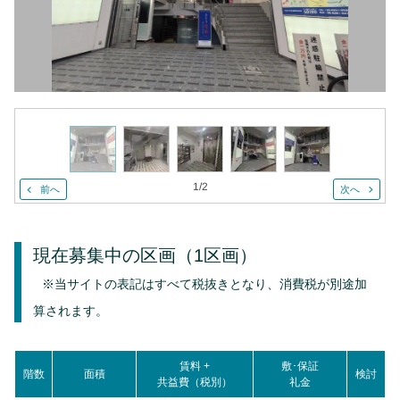
1
/
2
前へ
次へ
現在募集中の区画
（1区画）
※当サイトの表記はすべて税抜きとなり、消費税が別途加
算されます。
賃料 +
敷･保証
階数
面積
検討
共益費（税別）
礼金