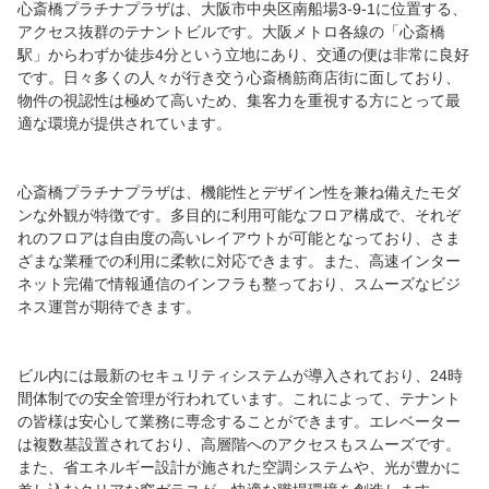
心斎橋プラチナプラザは、大阪市中央区南船場3-9-1に位置する、
アクセス抜群のテナントビルです。大阪メトロ各線の「心斎橋
駅」からわずか徒歩4分という立地にあり、交通の便は非常に良好
です。日々多くの人々が行き交う心斎橋筋商店街に面しており、
物件の視認性は極めて高いため、集客力を重視する方にとって最
適な環境が提供されています。
心斎橋プラチナプラザは、機能性とデザイン性を兼ね備えたモダ
ンな外観が特徴です。多目的に利用可能なフロア構成で、それぞ
れのフロアは自由度の高いレイアウトが可能となっており、さま
ざまな業種での利用に柔軟に対応できます。また、高速インター
ネット完備で情報通信のインフラも整っており、スムーズなビジ
ネス運営が期待できます。
ビル内には最新のセキュリティシステムが導入されており、24時
間体制での安全管理が行われています。これによって、テナント
の皆様は安心して業務に専念することができます。エレベーター
は複数基設置されており、高層階へのアクセスもスムーズです。
また、省エネルギー設計が施された空調システムや、光が豊かに