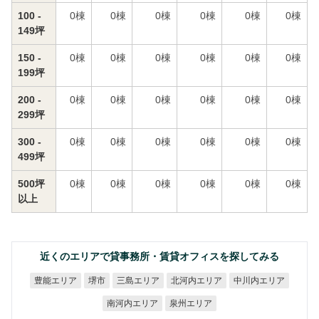
100 -
0
棟
0
棟
0
棟
0
棟
0
棟
0
棟
149坪
150 -
0
棟
0
棟
0
棟
0
棟
0
棟
0
棟
199坪
200 -
0
棟
0
棟
0
棟
0
棟
0
棟
0
棟
299坪
300 -
0
棟
0
棟
0
棟
0
棟
0
棟
0
棟
499坪
500坪
0
棟
0
棟
0
棟
0
棟
0
棟
0
棟
以上
近くのエリアで貸事務所・賃貸オフィスを探してみる
北河内エリア
中川内エリア
豊能エリア
三島エリア
堺市
南河内エリア
泉州エリア