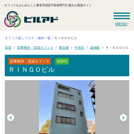
オフィスをはじめとした事業用賃貸不動産専門の最大の募集サイト
MENU
オフィス探しＴＯＰ
ＲＩＮＧＯビル
物件一覧
貸事務所・賃貸オフィス
ＲＩＮＧＯビル
東京都
中央区
築地駅
賃貸
貸事務所・賃貸オフィス
SOHO
ＲＩＮＧＯビル