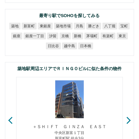
最寄り駅でSOHOを探してみる
築地市場
新富町
東銀座
勝どき
八丁堀
築地
月島
宝町
銀座一丁目
茅場町
有楽町
銀座
汐留
京橋
新橋
東京
日比谷
越中島
日本橋
築地駅周辺エリアでＲＩＮＧＯビルに似た条件の物件
＋ＳＨＩＦＴ ＧＩＮＺＡ ＥＡＳＴ
中央区新富１丁目
新富町駅 徒歩3分