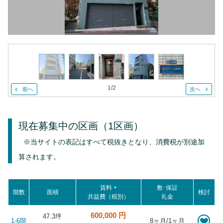
1
/
2
前へ
次へ
現在募集中の区画
（1区画）
※当サイトの表記はすべて税抜きとなり、消費税が別途加
算されます。
賃料 +
敷･保証
階数
面積
検討
共益費（税別）
礼金
600,000 円
47.3坪
1-6階
8ヶ月/1ヶ月