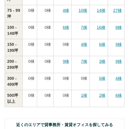
75 - 99
0
棟
0
棟
4
棟
10
棟
14
棟
27
棟
坪
100 -
0
棟
0
棟
6
棟
7
棟
16
棟
8
棟
149坪
150 -
0
棟
0
棟
0
棟
4
棟
6
棟
9
棟
199坪
200 -
0
棟
0
棟
9
棟
7
棟
3
棟
9
棟
299坪
300 -
0
棟
0
棟
0
棟
0
棟
5
棟
4
棟
499坪
500坪
0
棟
0
棟
0
棟
1
棟
2
棟
6
棟
以上
近くのエリアで貸事務所・賃貸オフィスを探してみる