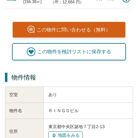
(
156.38
㎡)
（坪：12,684 円）
この
物件
に問い合わせる（無料）
この
物件
を検討リストに保存する
物件情報
空室
あり
物件名
ＲＩＮＧＯビル
東京都中央区築地７丁目2-13
住所
地図をみる