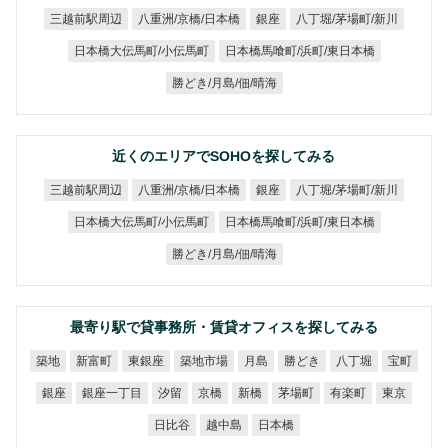
八重洲/京橋/日本橋
八丁堀/茅場町/新川
三越前駅周辺
銀座
日本橋馬喰町/浜町/東日本橋
日本橋大伝馬町/小伝馬町
勝どき/月島/佃/晴海
近くのエリアでSOHOを探してみる
八重洲/京橋/日本橋
八丁堀/茅場町/新川
三越前駅周辺
銀座
日本橋馬喰町/浜町/東日本橋
日本橋大伝馬町/小伝馬町
勝どき/月島/佃/晴海
最寄り駅で貸事務所・賃貸オフィスを探してみる
築地市場
新富町
東銀座
勝どき
八丁堀
築地
月島
宝町
銀座一丁目
茅場町
有楽町
銀座
汐留
京橋
新橋
東京
日比谷
越中島
日本橋