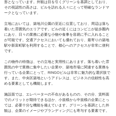
形となっています。外観は目を引くグリーンを基調としており、
その視認性の高さは、ビルを訪れる人々にとって明確なランドマ
ークとなっています。
立地においては、築地川公園の至近に位置しており、周辺は落ち
着いた雰囲気のエリアです。ビルの近くにはコンビニが徒歩圏内
にあり、日々の業務に必要な小物や食事を容易に手に入れること
が可能です。交通アクセスにおいても優れており、最寄りの築地
駅や新富町駅を利用することで、都心へのアクセスが非常に便利
です。
この物件の特徴は、その立地と実用性にあります。落ち着いた雰
囲気の中で業務に集中したい企業や、築地市場に関連する業務を
行っている企業にとって、RINGOビルは非常に魅力的な選択肢で
す。また、中央区築地というアドレスは、ビジネスの信頼性を高
める要素としても機能します。
施設面では、エレベーターの不在があるものの、その分、賃料面
でのメリットが期待できるほか、小規模から中規模の企業にとっ
ては、必要十分な機能を備えています。グリーンを基調とした外
観は、企業のイメージやブランディングにも寄与する要素です。