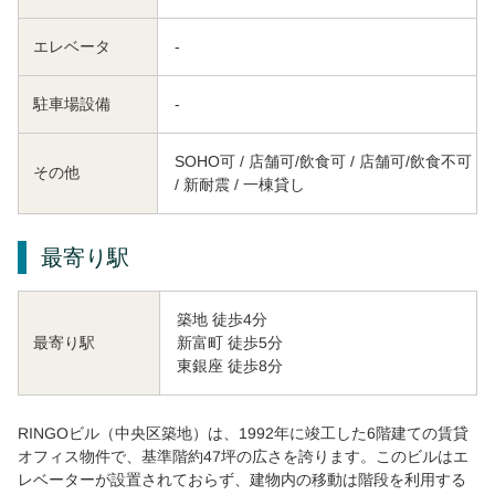
エレベータ
-
駐車場設備
-
SOHO可 / 店舗可/飲食可 / 店舗可/飲食不可
その他
/ 新耐震 / 一棟貸し
最寄り駅
築地 徒歩4分
新富町 徒歩5分
最寄り駅
東銀座 徒歩8分
RINGOビル（中央区築地）は、1992年に竣工した6階建ての賃貸
オフィス物件で、基準階約47坪の広さを誇ります。このビルはエ
レベーターが設置されておらず、建物内の移動は階段を利用する