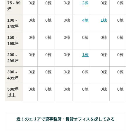
75 - 99
0
棟
0
棟
0
棟
2
棟
0
棟
0
棟
坪
100 -
0
棟
0
棟
0
棟
4
棟
1
棟
0
棟
149坪
150 -
0
棟
0
棟
0
棟
0
棟
0
棟
0
棟
199坪
200 -
0
棟
0
棟
0
棟
1
棟
0
棟
0
棟
299坪
300 -
0
棟
0
棟
0
棟
0
棟
0
棟
0
棟
499坪
500坪
0
棟
0
棟
0
棟
0
棟
0
棟
0
棟
以上
近くのエリアで貸事務所・賃貸オフィスを探してみる