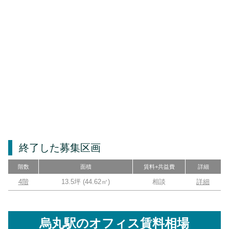
終了した募集区画
階数
面積
賃料+共益費
詳細
4階
13.5坪
(
44.62
㎡)
相談
詳細
烏丸駅
のオフィス賃料相場