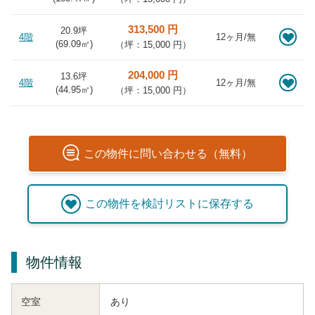
313,500 円
20.9坪
4階
12ヶ月/無
(
69.09
㎡)
（坪：15,000 円）
204,000 円
13.6坪
4階
12ヶ月/無
(
44.95
㎡)
（坪：15,000 円）
この
物件
に問い合わせる（無料）
この
物件
を検討リストに保存する
物件情報
空室
あり