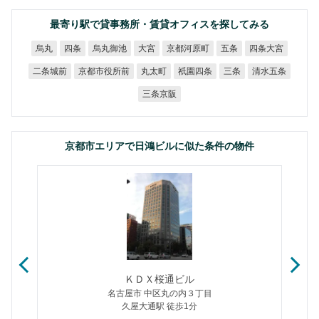
最寄り駅で貸事務所・賃貸オフィスを探してみる
京都河原町
烏丸御池
四条大宮
烏丸
四条
大宮
五条
京都市役所前
二条城前
祇園四条
清水五条
丸太町
三条
三条京阪
京都市エリアで日鴻ビルに似た条件の物件
ＫＤＸ桜通ビル
名古屋市 中区丸の内３丁目
久屋大通駅 徒歩1分