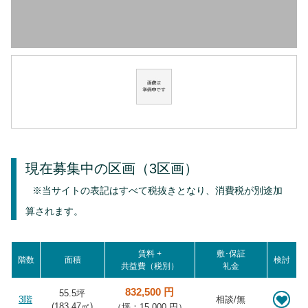
現在募集中の区画
（3区画）
※当サイトの表記はすべて税抜きとなり、消費税が別途加
算されます。
賃料 +
敷･保証
階数
面積
検討
共益費（税別）
礼金
832,500 円
55.5坪
3階
相談/無
(
183.47
㎡)
（坪：15,000 円）