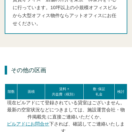
に行っています。10坪以上の小規模オフィスビル
から大型オフィス物件ならアットオフィスにお任
せください。
その他の区画
賃料 +
敷･保証
階数
面積
検討
共益費（税別）
礼金
現在ビルアドにて登録されている貸室はございません。
最新の空室状況などにつきましては、施設運営会社・物
件掲載先 に直接ご連絡いただくか、
ビルアドにお問合せ
下されば、確認してご連絡いたしま
す。