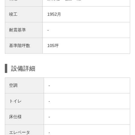
竣工
1952月
耐震基準
-
基準階坪数
105坪
設備詳細
空調
-
トイレ
-
床仕様
-
エレベータ
-