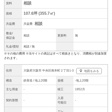
相談
賃料
107.6坪
(
355.7
㎡)
面積
相談
共益
費
共益費
敷金/
相談
更新料
無
保証金
礼金/
償却
相談
/
無
※
その他の費用
※当サイトの表記はすべて税抜きとなり、消費税が別途加算
されます。
大阪府大阪市 中央区南本町２丁目1-3
住所
地図をみる
構造
鉄骨造 / 地上20階
規模
-
地上20階
主な
用途
-
竣工
1952月
入居
契約
形態
-
-
可能日
エレ