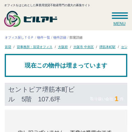
オフィスをはじめとした事業用賃貸不動産専門の最大の募集サイト
MENU
オフィス探しＴＯＰ
物件一覧
物件詳細
部屋詳細
貸事務所・賃貸オフィス
セント
大阪市 中央区
堺筋本町駅
大阪府
賃貸
現在この物件は埋まっています
セントピア堺筋本町ビ
1
ル
5階 107.6坪
取り扱い会社
件