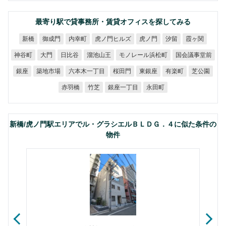
最寄り駅で貸事務所・賃貸オフィスを探してみる
虎ノ門ヒルズ
御成門
内幸町
虎ノ門
霞ヶ関
新橋
汐留
モノレール浜松町
国会議事堂前
溜池山王
神谷町
日比谷
大門
六本木一丁目
築地市場
桜田門
東銀座
有楽町
芝公園
銀座
銀座一丁目
赤羽橋
永田町
竹芝
新橋/虎ノ門駅エリアでル・グラシエルＢＬＤＧ．４に似た条件の
物件