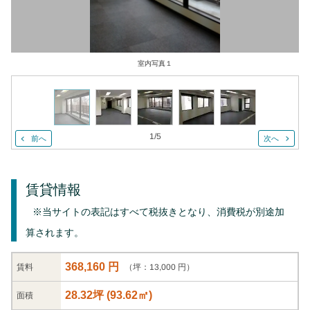
室内写真１
1
/
5
前へ
次へ
賃貸情報
※当サイトの表記はすべて税抜きとなり、消費税が別途加
算されます。
368,160 円
（坪：13,000 円）
賃料
28.32坪
(
93.62
㎡)
面積