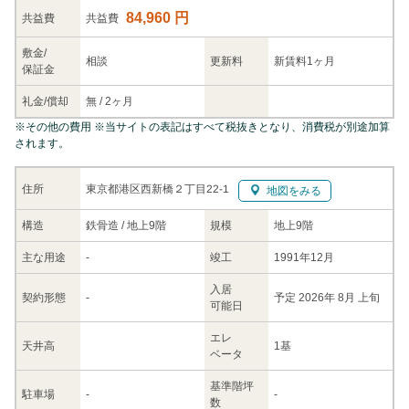
84,960 円
共益
費
共益費
敷金/
相談
更新料
新賃料1ヶ月
保証金
礼金/
償却
無
/
2ヶ月
※
その他の費用
※当サイトの表記はすべて税抜きとなり、消費税が別途加算
されます。
東京都港区西新橋２丁目22-1
住所
地図をみる
構造
鉄骨造 / 地上9階
規模
地上9階
主な
用途
-
竣工
1991年12月
入居
契約
形態
-
予定 2026年 8月 上旬
可能日
エレ
天井高
1基
ベータ
基準階坪
駐車場
-
-
数