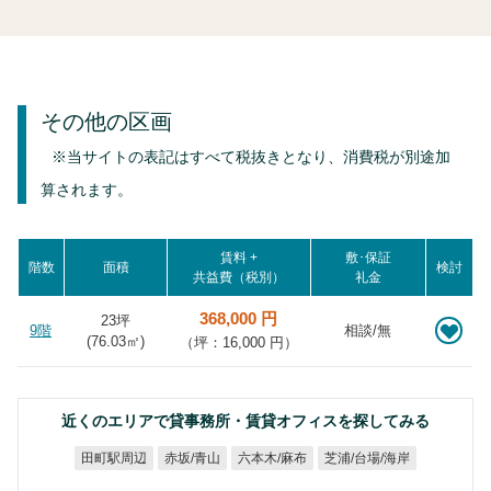
その他の区画
※当サイトの表記はすべて税抜きとなり、消費税が別途加
算されます。
賃料 +
敷･保証
階数
面積
検討
共益費（税別）
礼金
368,000 円
23坪
9階
相談/無
(
76.03
㎡)
（坪：16,000 円）
近くのエリアで貸事務所・賃貸オフィスを探してみる
芝浦/台場/海岸
六本木/麻布
田町駅周辺
赤坂/青山