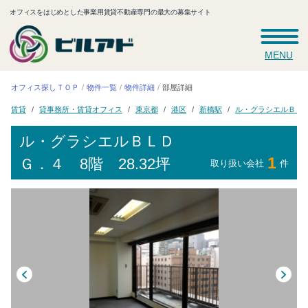
オフィスをはじめとした事業用賃貸不動産専門の最大の募集サイト
MENU
オフィス探しＴＯＰ
物件一覧
物件詳細
部屋詳細
ル・グラシエルＢＬ
貸事務所・賃貸オフィス
東京都
新橋駅
賃貸
港区
ル・グラシエルＢＬＤ
1
Ｇ．４
8階 28.32坪
取り扱い会社
件