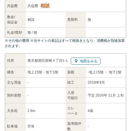
相談
共益
費
共益費
敷金/
相談
更新料
無
保証金
礼金/
償却
無
/
無
※
その他の費用
※当サイトの表記はすべて税抜きとなり、消費税が別途加算
されます。
東京都港区新橋４丁目1-1
住所
地図をみる
構造
地上15階・地下1階
規模
-
地上15階
・ 地下1階
主な
用途
-
竣工
2018年9月
入居
契約
形態
-
予定 2026年 11月 上旬
可能日
エレ
天井高
2.8m
4基
ベータ
基準階坪
駐車場
空有
-
数