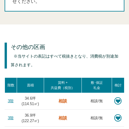
せください。
その他の区画
※当サイトの表記はすべて税抜きとなり、消費税が別途加
算されます。
賃料 +
敷･保証
階数
面積
検討
共益費（税別）
礼金
34.6坪
相談
3階
相談/無
(
114.51
㎡)
36.9坪
相談
3階
相談/無
(
122.27
㎡)