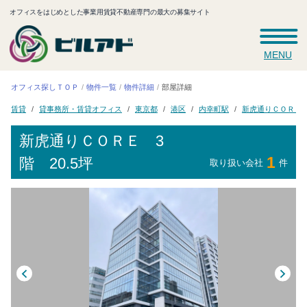
オフィスをはじめとした事業用賃貸不動産専門の最大の募集サイト
MENU
オフィス探しＴＯＰ
物件一覧
物件詳細
部屋詳細
貸事務所・賃貸オフィス
新虎通りＣＯＲＥ
内幸町駅
東京都
賃貸
港区
新虎通りＣＯＲＥ
3
1
階 20.5坪
取り扱い会社
件