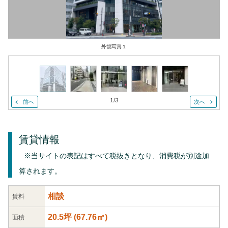
外観写真１
1
/
3
前へ
次へ
賃貸情報
※当サイトの表記はすべて税抜きとなり、消費税が別途加
算されます。
相談
賃料
20.5坪
(
67.76
㎡)
面積