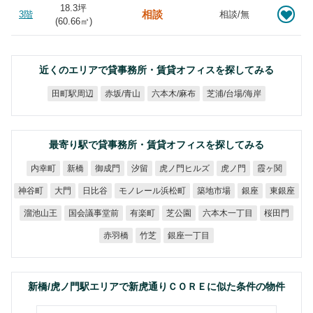
18.3坪
相談
3階
相談/無
(
60.66
㎡)
近くのエリアで貸事務所・賃貸オフィスを探してみる
芝浦/台場/海岸
六本木/麻布
田町駅周辺
赤坂/青山
最寄り駅で貸事務所・賃貸オフィスを探してみる
虎ノ門ヒルズ
内幸町
御成門
虎ノ門
霞ヶ関
新橋
汐留
モノレール浜松町
築地市場
神谷町
日比谷
東銀座
大門
銀座
国会議事堂前
六本木一丁目
溜池山王
有楽町
芝公園
桜田門
銀座一丁目
赤羽橋
竹芝
新橋/虎ノ門駅エリアで新虎通りＣＯＲＥに似た条件の物件