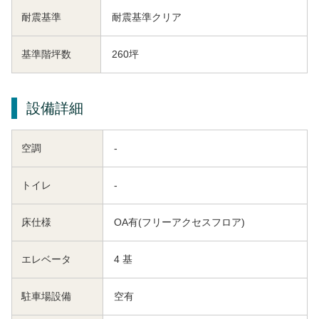
耐震基準
耐震基準クリア
基準階坪数
260坪
設備詳細
空調
-
トイレ
-
床仕様
OA有(フリーアクセスフロア)
エレベータ
4 基
駐車場設備
空有