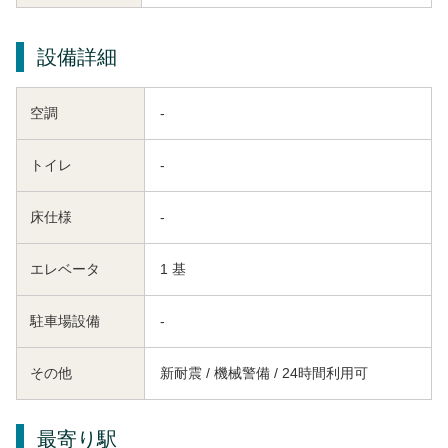
設備詳細
空調
-
トイレ
-
床仕様
-
エレベータ
1 基
駐車場設備
-
その他
新耐震 / 機械警備 / 24時間利用可
最寄り駅