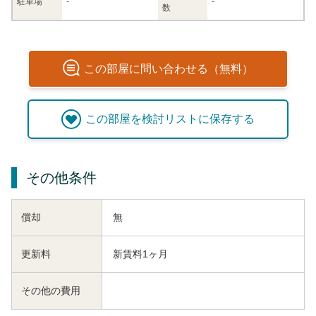
駐車場
-
-
数
この
部屋
に問い合わせる（無料）
この
部屋
を検討リストに保存する
その他条件
償却
無
更新料
新賃料1ヶ月
その他の費用