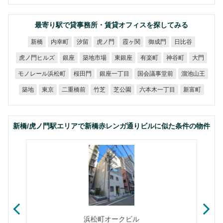
最寄り駅で貸事務所・賃貸オフィスを探してみる
内幸町
虎ノ門
霞ヶ関
御成門
日比谷
新橋
汐留
虎ノ門ヒルズ
築地市場
東銀座
有楽町
神谷町
銀座
大門
モノレール浜松町
国会議事堂前
銀座一丁目
溜池山王
桜田門
六本木一丁目
二重橋前
芝公園
新富町
築地
東京
竹芝
新橋/虎ノ門駅エリアで新橋赤レンガ通りビルに似た条件の物件
浜松町オークビル