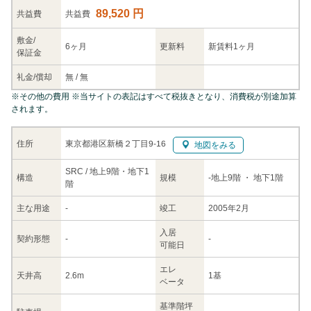
89,520 円
共益
費
共益費
敷金/
6ヶ月
更新料
新賃料1ヶ月
保証金
礼金/
償却
無
/
無
※
その他の費用
※当サイトの表記はすべて税抜きとなり、消費税が別途加算
されます。
東京都港区新橋２丁目9-16
住所
地図をみる
SRC / 地上9階・地下1
構造
規模
-
地上9階
・ 地下1階
階
主な
用途
-
竣工
2005年2月
入居
契約
形態
-
-
可能日
エレ
天井高
2.6m
1基
ベータ
基準階坪