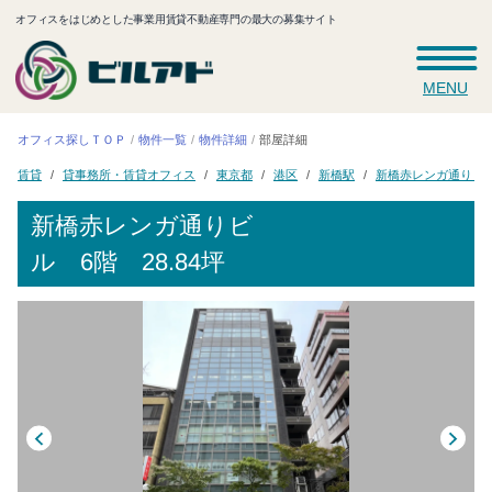
オフィスをはじめとした事業用賃貸不動産専門の最大の募集サイト
MENU
オフィス探しＴＯＰ
物件一覧
物件詳細
部屋詳細
貸事務所・賃貸オフィス
新橋赤レンガ通りビ
東京都
新橋駅
賃貸
港区
新橋赤レンガ通りビ
ル
6階 28.84坪