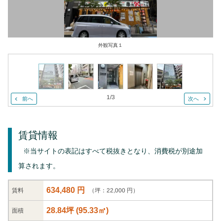
外観写真１
1
/
3
前へ
次へ
賃貸情報
※当サイトの表記はすべて税抜きとなり、消費税が別途加
算されます。
634,480 円
（坪：22,000 円）
賃料
28.84坪
(
95.33
㎡)
面積