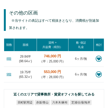
その他の区画
※当サイトの表記はすべて税抜きとなり、消費税が別途加
算されます。
賃料 +
敷･保証
階数
面積
検討
共益費（税別）
礼金
746,000 円
29.84坪
8階
6ヶ月/無
(
98.64
㎡)
（坪：25,000 円）
553,000 円
19.75坪
9階
6ヶ月/無
(
65.32
㎡)
（坪：28,000 円）
近くのエリアで貸事務所・賃貸オフィスを探してみる
芝浦/台場/海岸
六本木/麻布
田町駅周辺
赤坂/青山