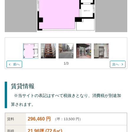
1
/
3
前へ
次へ
賃貸情報
※当サイトの表記はすべて税抜きとなり、消費税が別途加
算されます。
296,460 円
（坪：13,500 円）
賃料
21.96坪
(
72.6
㎡)
面積