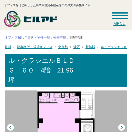
オフィスをはじめとした事業用賃貸不動産専門の最大の募集サイト
MENU
オフィス探しＴＯＰ
物件一覧
物件詳細
部屋詳細
ル・グラシエルＢＬ
貸事務所・賃貸オフィス
東京都
新橋駅
賃貸
港区
ル・グラシエルＢＬＤ
Ｇ．６０
4階 21.96
坪