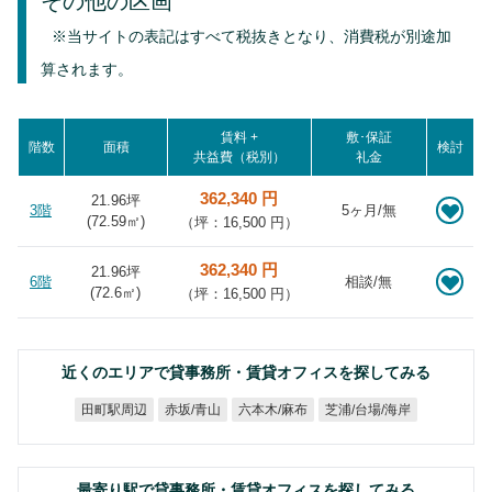
その他の区画
※当サイトの表記はすべて税抜きとなり、消費税が別途加
算されます。
賃料 +
敷･保証
階数
面積
検討
共益費（税別）
礼金
362,340 円
21.96坪
3階
5ヶ月/無
(
72.59
㎡)
（坪：16,500 円）
362,340 円
21.96坪
6階
相談/無
(
72.6
㎡)
（坪：16,500 円）
近くのエリアで貸事務所・賃貸オフィスを探してみる
芝浦/台場/海岸
六本木/麻布
田町駅周辺
赤坂/青山
最寄り駅で貸事務所・賃貸オフィスを探してみる