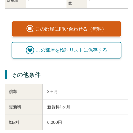
駐車場
-
-
数
この
部屋
に問い合わせる（無料）
この
部屋
を検討リストに保存する
その他条件
償却
2ヶ月
更新料
新賃料1ヶ月
ｾｺﾑ料
6,000円