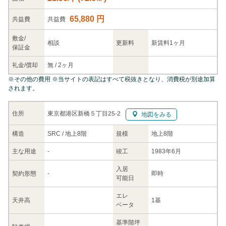
65,880 円
共益
費
共益費
敷金/
相談
更新料
新賃料1ヶ月
保証金
礼金/
償却
無
/
2ヶ月
※
その他の費用
※当サイトの表記はすべて税抜きとなり、消費税が別途加算
されます。
東京都港区新橋５丁目25-2
住所
地図をみる
構造
SRC / 地上8階
規模
地上8階
主な
用途
-
竣工
1983年6月
入居
契約
形態
-
即時
可能日
エレ
天井高
1基
ベータ
基準階坪