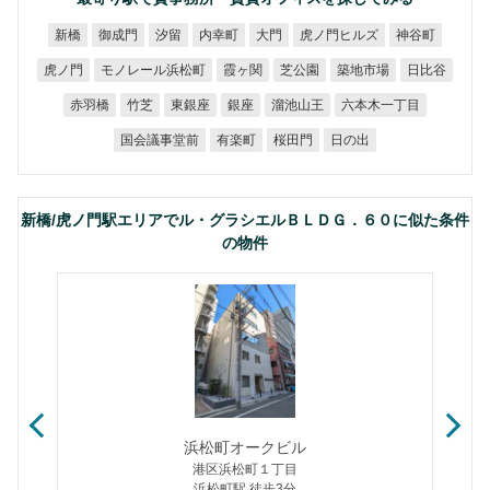
虎ノ門ヒルズ
御成門
内幸町
神谷町
新橋
汐留
大門
モノレール浜松町
築地市場
虎ノ門
霞ヶ関
芝公園
日比谷
六本木一丁目
溜池山王
赤羽橋
東銀座
竹芝
銀座
国会議事堂前
有楽町
桜田門
日の出
新橋/虎ノ門駅エリアでル・グラシエルＢＬＤＧ．６０に似た条件
の物件
浜松町オークビル
港区浜松町１丁目
浜松町駅 徒歩3分