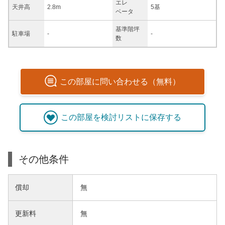
エレ
天井高
2.8m
5基
ベータ
基準階坪
駐車場
-
-
数
この
部屋
に問い合わせる（無料）
この
部屋
を検討リストに保存する
その他条件
償却
無
更新料
無