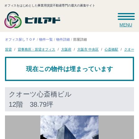
オフィスをはじめとした事業用賃貸不動産専門の最大の募集サイト
MENU
オフィス探しＴＯＰ
物件一覧
物件詳細
部屋詳細
貸事務所・賃貸オフィス
クオーツ
大阪市 中央区
心斎橋駅
大阪府
賃貸
現在この物件は埋まっています
クオーツ心斎橋ビル
12階 38.79坪