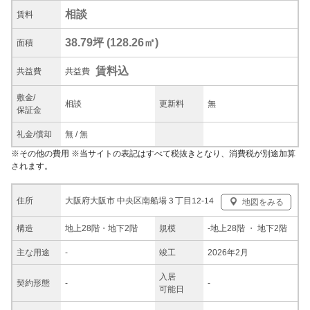
相談
賃料
38.79坪
(
128.26
㎡)
面積
賃料込
共益
費
共益費
敷金/
相談
更新料
無
保証金
礼金/
償却
無
/
無
※
その他の費用
※当サイトの表記はすべて税抜きとなり、消費税が別途加算
されます。
大阪府大阪市 中央区南船場３丁目12-14
住所
地図をみる
構造
地上28階・地下2階
規模
-
地上28階
・ 地下2階
主な
用途
-
竣工
2026年2月
入居
契約
形態
-
-
可能日