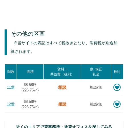
その他の区画
※当サイトの表記はすべて税抜きとなり、消費税が別途加
算されます。
賃料 +
敷･保証
階数
面積
検討
共益費（税別）
礼金
68.58坪
相談
11階
相談/無
(
226.75
㎡)
68.58坪
相談
12階
相談/無
(
226.75
㎡)
近くのエリアで貸事務所・賃貸オフィスを探してみる