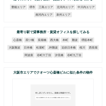
北河内エリア
中川内エリア
豊能エリア
三島エリア
堺市
南河内エリア
泉州エリア
最寄り駅で貸事務所・賃貸オフィスを探してみる
堺筋本町
心斎橋
四ツ橋
長堀橋
西大橋
本町
難波
近鉄日本橋
大阪難波
JR難波
日本橋
松屋町
西長堀
桜川
谷町六丁目
谷町九丁目
阿波座
汐見橋
大阪市エリアでクオーツ心斎橋ビルに似た条件の物件