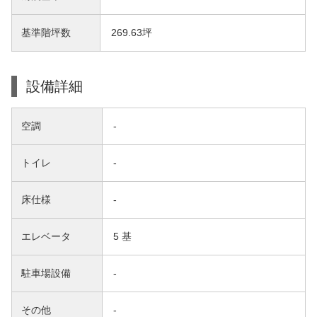
基準階坪数
269.63坪
設備詳細
空調
-
トイレ
-
床仕様
-
エレベータ
5 基
駐車場設備
-
その他
-