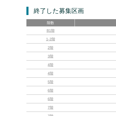
終了した募集区画
階数
B1階
1-2階
2階
3階
4階
4階
5階
6階
6階
7階