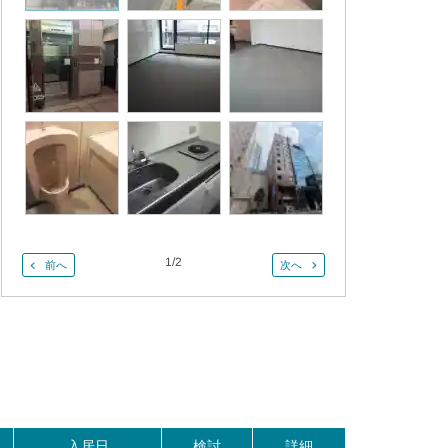
1
/
2
前へ
次へ
。
入居日
検討
詳細