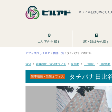
オフィスをはじめとした
駅・路線から探す
エリアから探す
オフィス探しＴＯＰ
タチバナ日比谷ビル
物件一覧
貸事務所・賃貸オフィス
千代田区
日比谷駅
東京都
賃貸
タチバナ日比
貸事務所・賃貸オフィス