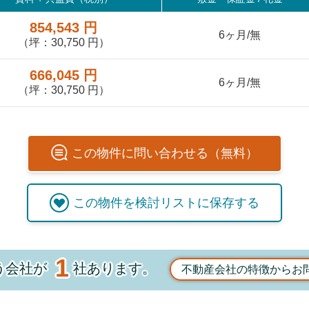
854,543 円
6ヶ月/無
（坪：30,750 円）
666,045 円
6ヶ月/無
（坪：30,750 円）
この
物件
に問い合わせる（無料）
この
物件
を検討リストに保存する
1
う会社が
社あります。
不動産会社の特徴からお