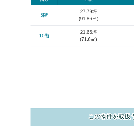
27.79坪
5階
(
91.86
㎡)
21.66坪
10階
(
71.6
㎡)
この物件を取扱