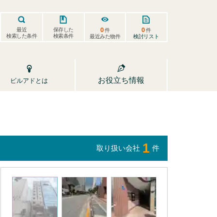
0
0
保存した
最近
件
件
検索した条件
検索条件
検討リスト
最近みた物件
お役立ち情報
ビルアドとは
1
取り扱い会社
件