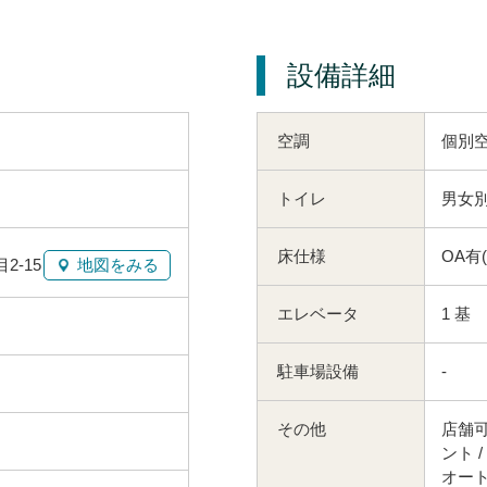
設備詳細
空調
個別
トイレ
男女別
床仕様
OA有
-15
地図をみる
エレベータ
1 基
駐車場設備
-
その他
店舗可
ント /
オー