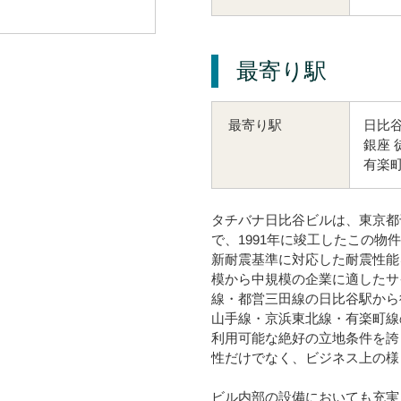
最寄り駅
日比谷
最寄り駅
銀座 
有楽町
タチバナ日比谷ビルは、東京都千
で、1991年に竣工したこの物
新耐震基準に対応した耐震性能
模から中規模の企業に適したサ
線・都営三田線の日比谷駅から
山手線・京浜東北線・有楽町線
利用可能な絶好の立地条件を誇
性だけでなく、ビジネス上の様
ビル内部の設備においても充実