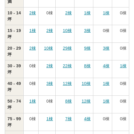
満
10 - 14
2
棟
0
棟
2
棟
1
棟
1
棟
0
棟
坪
15 - 19
1
棟
2
棟
10
棟
3
棟
0
棟
0
棟
坪
20 - 29
2
棟
10
棟
29
棟
9
棟
3
棟
0
棟
坪
30 - 39
0
棟
2
棟
22
棟
8
棟
4
棟
1
棟
坪
40 - 49
0
棟
3
棟
12
棟
10
棟
1
棟
0
棟
坪
50 - 74
1
棟
0
棟
8
棟
12
棟
1
棟
0
棟
坪
75 - 99
0
棟
1
棟
7
棟
4
棟
0
棟
0
棟
坪