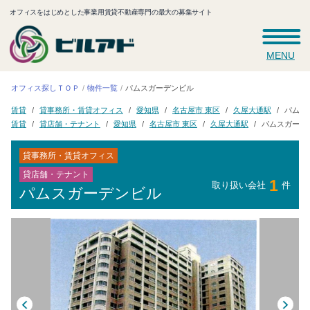
オフィスをはじめとした事業用賃貸不動産専門の最大の募集サイト
MENU
オフィス探しＴＯＰ
パムスガーデンビル
物件一覧
貸事務所・賃貸オフィス
パムス
名古屋市 東区
久屋大通駅
愛知県
賃貸
貸店舗・テナント
パムスガーデ
名古屋市 東区
久屋大通駅
愛知県
賃貸
貸事務所・賃貸オフィス
貸店舗・テナント
1
取り扱い会社
件
パムスガーデンビル