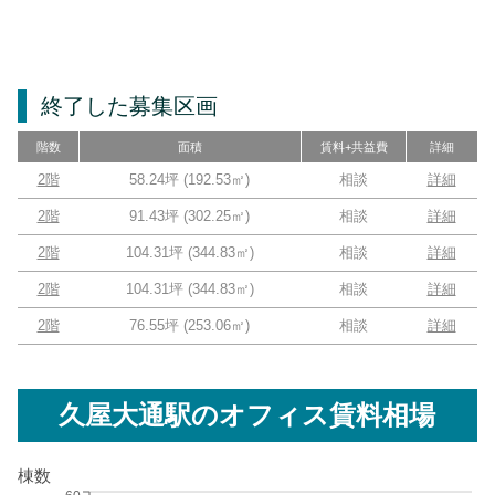
終了した募集区画
階数
面積
賃料+共益費
詳細
2階
58.24坪
(
192.53
㎡)
相談
詳細
2階
91.43坪
(
302.25
㎡)
相談
詳細
2階
104.31坪
(
344.83
㎡)
相談
詳細
2階
104.31坪
(
344.83
㎡)
相談
詳細
2階
76.55坪
(
253.06
㎡)
相談
詳細
久屋大通駅
のオフィス賃料相場
棟数