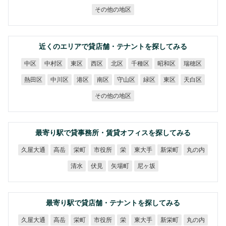
その他の地区
近くのエリアで貸店舗・テナントを探してみる
中村区
千種区
昭和区
瑞穂区
中区
東区
西区
北区
熱田区
中川区
守山区
天白区
港区
南区
緑区
東区
その他の地区
最寄り駅で貸事務所・賃貸オフィスを探してみる
久屋大通
市役所
東大手
新栄町
丸の内
高岳
栄町
栄
矢場町
尼ヶ坂
清水
伏見
最寄り駅で貸店舗・テナントを探してみる
久屋大通
市役所
東大手
新栄町
丸の内
高岳
栄町
栄