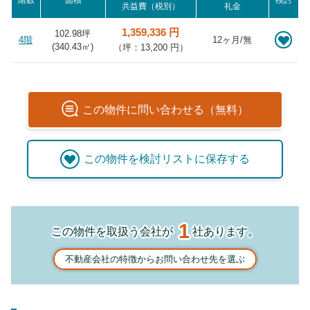
階数
面積
検討
共益費（税別）
礼金
1,359,336 円
102.98坪
4階
12ヶ月/無
(
340.43
㎡)
（坪：13,200 円）
この
物件
に問い合わせる（無料）
この
物件
を検討リストに保存する
1
この物件を取扱う会社が
社あります。
不動産会社の特徴からお問い合わせ先を選ぶ