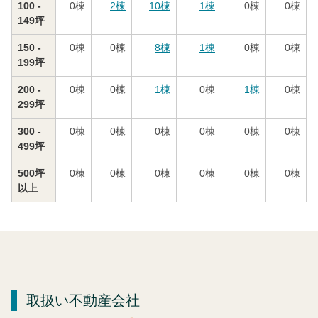
100 -
0
棟
2
棟
10
棟
1
棟
0
棟
0
棟
149坪
150 -
0
棟
0
棟
8
棟
1
棟
0
棟
0
棟
199坪
200 -
0
棟
0
棟
1
棟
0
棟
1
棟
0
棟
299坪
300 -
0
棟
0
棟
0
棟
0
棟
0
棟
0
棟
499坪
500坪
0
棟
0
棟
0
棟
0
棟
0
棟
0
棟
以上
取扱い不動産会社