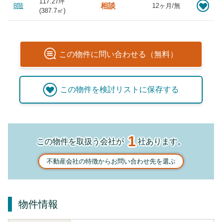
117.27坪
相談
8階
12ヶ月/無
(
387.7
㎡)
この
物件
に問い合わせる（無料）
この
物件
を検討リストに保存する
1
この物件を取扱う会社が
社あります。
不動産会社の特徴からお問い合わせ先を選ぶ
物件情報