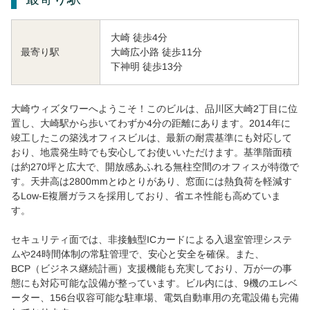
大崎 徒歩4分
大崎広小路 徒歩11分
最寄り駅
下神明 徒歩13分
大崎ウィズタワーへようこそ！このビルは、品川区大崎2丁目に位
置し、大崎駅から歩いてわずか4分の距離にあります。2014年に
竣工したこの築浅オフィスビルは、最新の耐震基準にも対応して
おり、地震発生時でも安心してお使いいただけます。基準階面積
は約270坪と広大で、開放感あふれる無柱空間のオフィスが特徴で
す。天井高は2800mmとゆとりがあり、窓面には熱負荷を軽減す
るLow-E複層ガラスを採用しており、省エネ性能も高めていま
す。
セキュリティ面では、非接触型ICカードによる入退室管理システ
ムや24時間体制の常駐管理で、安心と安全を確保。また、
BCP（ビジネス継続計画）支援機能も充実しており、万が一の事
態にも対応可能な設備が整っています。ビル内には、9機のエレベ
ーター、156台収容可能な駐車場、電気自動車用の充電設備も完備