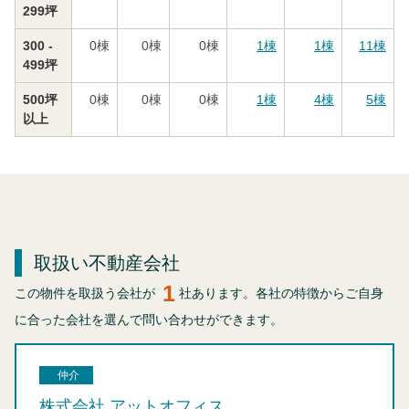
299坪
300 -
0
棟
0
棟
0
棟
1
棟
1
棟
11
棟
499坪
500坪
0
棟
0
棟
0
棟
1
棟
4
棟
5
棟
以上
取扱い不動産会社
1
この物件を取扱う会社が
社あります。各社の特徴からご自身
に合った会社を選んで問い合わせができます。
仲介
株式会社 アットオフィス