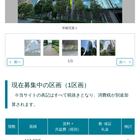
外観写真１
1
/
3
前へ
次へ
現在募集中の区画
（1区画）
※当サイトの表記はすべて税抜きとなり、消費税が別途加
算されます。
賃料 +
敷･保証
階数
面積
検討
共益費（税別）
礼金