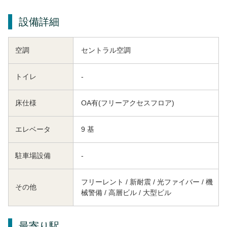
設備詳細
空調
セントラル空調
トイレ
-
床仕様
OA有(フリーアクセスフロア)
エレベータ
9 基
駐車場設備
-
フリーレント / 新耐震 / 光ファイバー / 機
その他
械警備 / 高層ビル / 大型ビル
最寄り駅