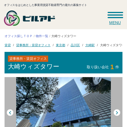
オフィスをはじめとした事業用賃貸不動産専門の最大の募集サイト
MENU
オフィス探しＴＯＰ
大崎ウィズタワー
物件一覧
貸事務所・賃貸オフィス
大崎ウィズタワー
東京都
品川区
大崎駅
賃貸
貸事務所・賃貸オフィス
大崎ウィズタワー
1
取り扱い会社
件