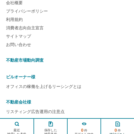
会社概要
プライバシーポリシー
利用規約
消費者志向自主宣言
サイトマップ
お問い合わせ
不動産市場動向調査
ビルオーナー様
オフィスの稼働を上げるリーシングとは
不動産会社様
リスティング広告運用の注意点
ページ
TOPへ
0
0
© 2022 ビルアド All rights reserved.
保存した
最近
件
件