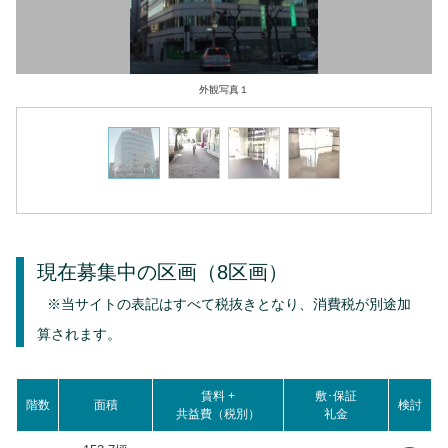
外観写真１
現在募集中の区画
（8区画）
※当サイトの表記はすべて税抜きとなり、消費税が別途加
算されます。
賃料 +
敷･保証
階数
面積
検討
共益費（税別）
礼金