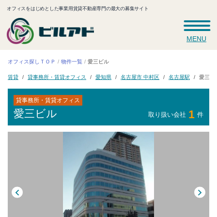
オフィスをはじめとした事業用賃貸不動産専門の最大の募集サイト
MENU
オフィス探しＴＯＰ
物件一覧
愛三ビル
貸事務所・賃貸オフィス
名古屋市 中村区
名古屋駅
愛知県
愛三ビ
賃貸
貸事務所・賃貸オフィス
愛三ビル
1
取り扱い会社
件