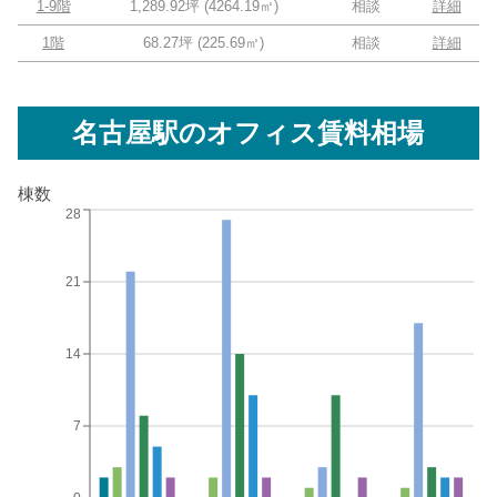
1-9階
1,289.92坪
(
4264.19
㎡)
相談
詳細
1階
68.27坪
(
225.69
㎡)
相談
詳細
名古屋駅
のオフィス賃料相場
棟数
28
21
14
7