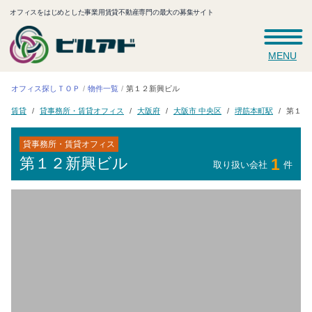
オフィスをはじめとした事業用賃貸不動産専門の最大の募集サイト
MENU
オフィス探しＴＯＰ
第１２新興ビル
物件一覧
貸事務所・賃貸オフィス
大阪市 中央区
第１２
堺筋本町駅
大阪府
賃貸
貸事務所・賃貸オフィス
第１２新興ビル
1
取り扱い会社
件