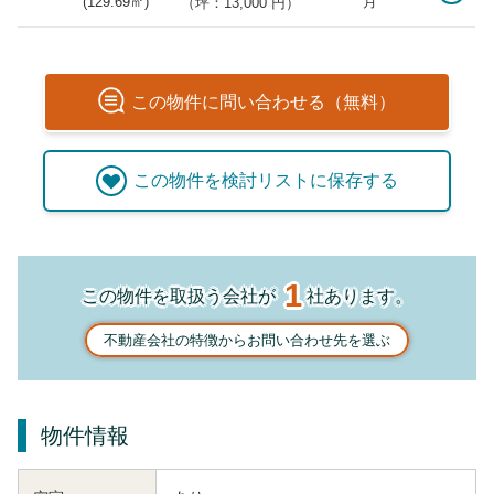
(
129.69
㎡)
月
（坪：13,000 円）
この
物件
に問い合わせる（無料）
この
物件
を検討リストに保存する
1
この物件を取扱う会社が
社あります。
不動産会社の特徴からお問い合わせ先を選ぶ
物件情報