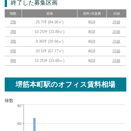
終了した募集区画
階数
面積
賃料+共益費
詳細
2階
25.7坪
(
84.96
㎡)
相談
詳細
3階
10.25坪
(
33.88
㎡)
相談
詳細
3階
9.36坪
(
30.94
㎡)
相談
詳細
6階
20.5坪
(
67.77
㎡)
相談
詳細
9階
10.25坪
(
33.88
㎡)
相談
詳細
堺筋本町駅
のオフィス賃料相場
棟数
80
60