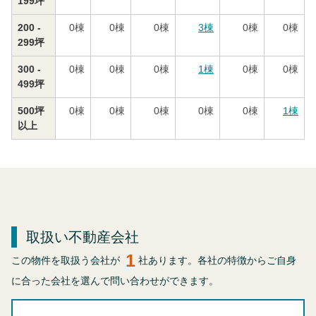
199坪
200 -
0
棟
0
棟
0
棟
3
棟
0
棟
0
棟
299坪
300 -
0
棟
0
棟
0
棟
1
棟
0
棟
0
棟
499坪
500坪
0
棟
0
棟
0
棟
0
棟
0
棟
1
棟
以上
取扱い不動産会社
1
この物件を取扱う会社が
社あります。各社の特徴からご自身
に合った会社を選んで問い合わせができます。