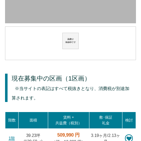
現在募集中の区画
（1区画）
※当サイトの表記はすべて税抜きとなり、消費税が別途加
算されます。
賃料 +
敷･保証
階数
面積
検討
共益費（税別）
礼金
509,990 円
39.23坪
3.19ヶ月/2.13ヶ
1階