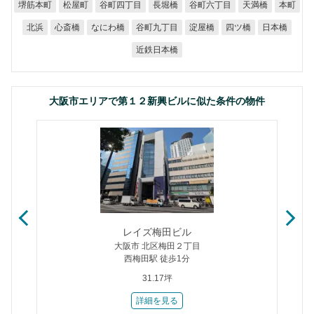
谷町四丁目
谷町六丁目
堺筋本町
松屋町
長堀橋
天満橋
本町
谷町九丁目
なにわ橋
心斎橋
淀屋橋
四ツ橋
日本橋
北浜
近鉄日本橋
大阪市エリアで第１２新興ビルに似た条件の物件
レイズ梅田ビル
大阪市 北区梅田２丁目
西梅田駅 徒歩1分
31.17坪
詳細を見る