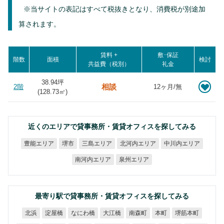
※当サイトの表記はすべて税抜きとなり、消費税が別途加
算されます。
賃料 +
敷･保証
階数
面積
検討
共益費（税別）
礼金
38.94坪
相談
2階
12ヶ月/無
(
128.73
㎡)
近くのエリアで貸事務所・賃貸オフィスを探してみる
北河内エリア
中川内エリア
豊能エリア
三島エリア
堺市
南河内エリア
泉州エリア
最寄り駅で貸事務所・賃貸オフィスを探してみる
なにわ橋
堺筋本町
淀屋橋
大江橋
南森町
北浜
本町