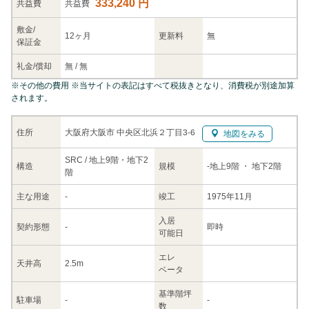
333,240 円
共益
費
共益費
敷金/
12ヶ月
更新料
無
保証金
礼金/
償却
無
/
無
※
その他の費用
※当サイトの表記はすべて税抜きとなり、消費税が別途加算
されます。
大阪府大阪市 中央区北浜２丁目3-6
住所
地図をみる
SRC / 地上9階・地下2
構造
規模
-
地上9階
・ 地下2階
階
主な
用途
-
竣工
1975年11月
入居
契約
形態
-
即時
可能日
エレ
天井高
2.5m
ベータ
基準階坪
駐車場
-
-
数