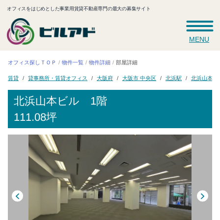
オフィスをはじめとした事業用賃貸不動産専門の最大の募集サイト
MENU
オフィス探しＴＯＰ
物件一覧
物件詳細
部屋詳細
貸事務所・賃貸オフィス
大阪市 中央区
北浜山本ビ
大阪府
北浜駅
賃貸
北浜山本ビル
1階
111.08坪