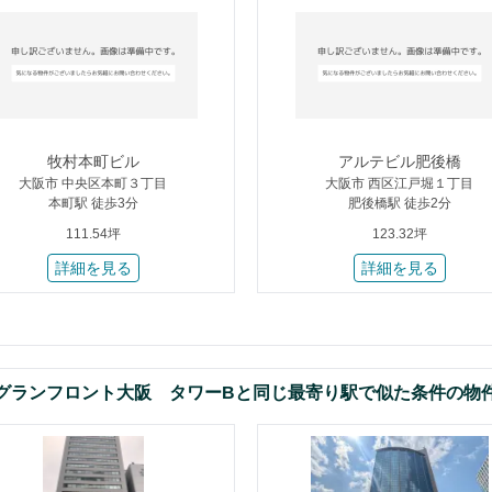
牧村本町ビル
アルテビル肥後橋
大阪市 中央区本町３丁目
大阪市 西区江戸堀１丁目
本町駅 徒歩3分
肥後橋駅 徒歩2分
111.54坪
123.32坪
詳細を見る
詳細を見る
グランフロント大阪 タワーBと同じ最寄り駅で似た条件の物