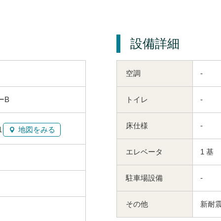
設備詳細
空調
-
ーB
トイレ
-
床仕様
-
1
地図をみる
エレベータ
1 基
駐車場設備
-
その他
新耐震