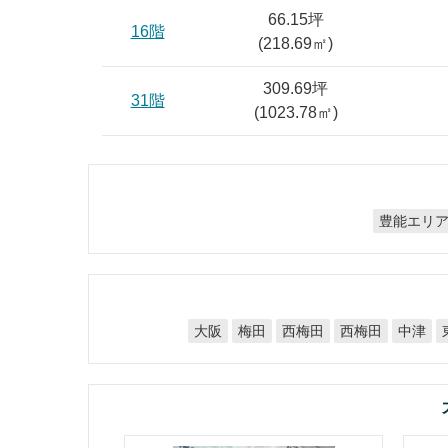
66.15坪
16階
(
218.69
㎡)
309.69坪
31階
(
1023.78
㎡)
豊能エリ
西梅田
西梅田
大阪
梅田
中津