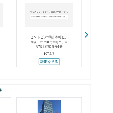
セントピア堺筋本町ビル
松
大阪市 中央区南本町２丁目
大阪市
堺筋本町駅 徒歩3分
大阪ビジネ
107.6坪
詳細を見る
件