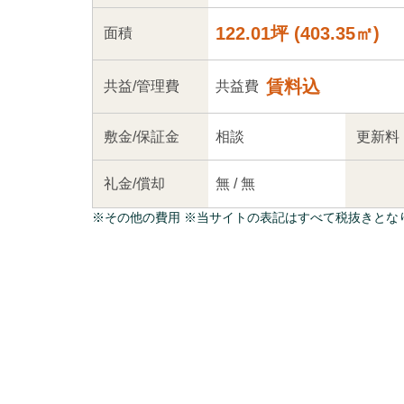
122.01坪
(
403.35
㎡)
面積
賃料込
共益
/管理
費
共益費
敷金/
保証金
相談
更新料
礼金/
償却
無
/
無
※
その他の費用
※当サイトの表記はすべて税抜きとな