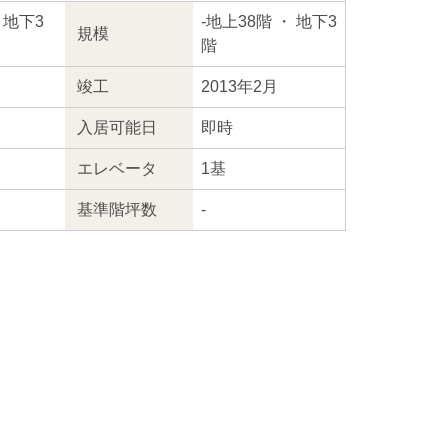
・地下3
-
地上38階
・ 地下3
規模
階
竣工
2013年2月
入居
可能日
即時
エレ
ベータ
1基
基準階坪数
-