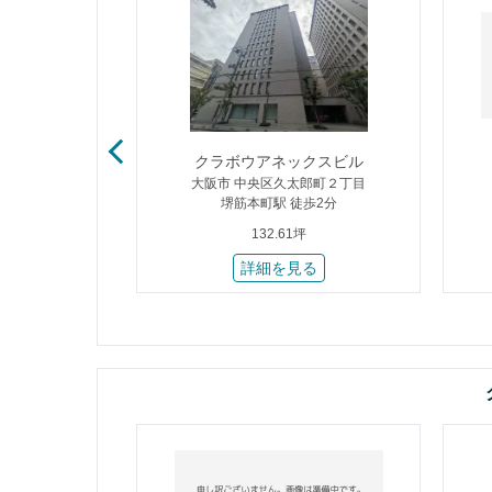
ーイースト
クラボウアネックスビル
中１丁目
大阪市 中央区久太郎町２丁目
8分
堺筋本町駅 徒歩2分
132.61坪
る
詳細を見る