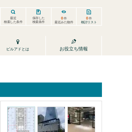
0
0
保存した
最近
件
件
検索した条件
検索条件
検討リスト
最近みた物件
お役立ち情報
ビルアドとは