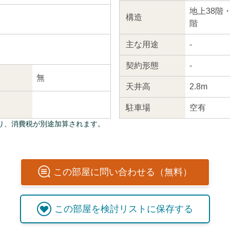
地上38階
構造
階
主な
用途
-
契約
形態
-
無
天井高
2.8m
駐車場
空有
り、消費税が別途加算されます。
この
部屋
に問い合わせる（無料）
この
部屋
を検討リストに保存する