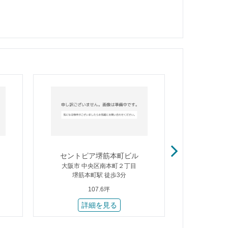
セントピア堺筋本町ビル
松
大阪市 中央区南本町２丁目
大阪市
堺筋本町駅 徒歩3分
大阪ビジネ
107.6坪
詳細を見る