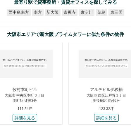
最寄り駅で貸事務所・賃貸オフィスを探してみる
西中島南方
新大阪
崇禅寺
東淀川
東三国
南方
柴島
大阪市エリアで新大阪プライムタワーに似た条件の物件
牧村本町ビル
アルテビル肥後橋
大阪市 中央区本町３丁目
大阪市 西区江戸堀１丁目
本町駅 徒歩3分
肥後橋駅 徒歩2分
111.54坪
123.32坪
詳細を見る
詳細を見る