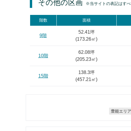
その他の区画
※当サイトの表記はすべ
階数
面積
52.41坪
9階
(
173.26
㎡)
62.08坪
10階
(
205.23
㎡)
138.3坪
15階
(
457.21
㎡)
豊能エリ