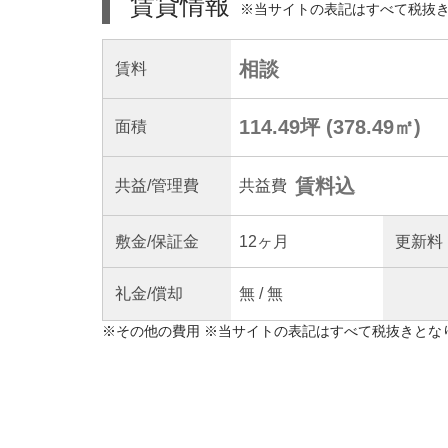
賃貸情報
※当サイトの表記はすべて税抜
相談
賃料
114.49坪
(
378.49
㎡)
面積
賃料込
共益
/管理
費
共益費
敷金/
保証金
12ヶ月
更新料
礼金/
償却
無
/
無
※
その他の費用
※当サイトの表記はすべて税抜きとな