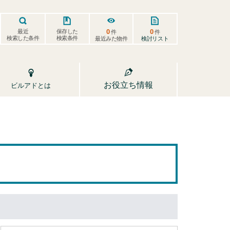
0
0
保存した
最近
件
件
検索した条件
検索条件
検討リスト
最近みた物件
お役立ち情報
ビルアドとは