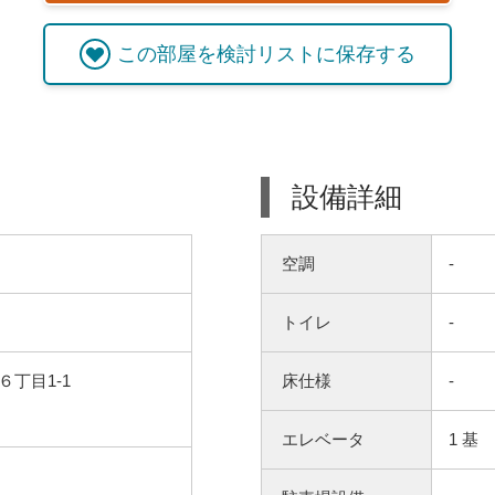
この
部屋
を検討リストに保存する
設備詳細
空調
-
トイレ
-
丁目1-1
床仕様
-
エレベータ
1 基