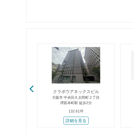
ーイースト
クラボウアネックスビル
中１丁目
大阪市 中央区久太郎町２丁目
8分
堺筋本町駅 徒歩2分
132.61坪
る
詳細を見る