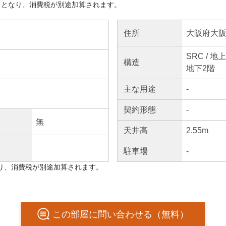
きとなり、消費税が別途加算されます。
大阪府大阪
住所
SRC / 地
構造
地下2階
主な
用途
-
契約
形態
-
無
天井高
2.55m
駐車場
-
り、消費税が別途加算されます。
この
部屋
に問い合わせる（無料）