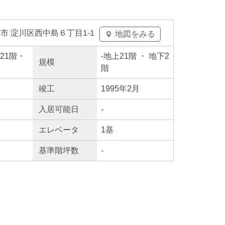
市 淀川区西中島６丁目1-1
地図をみる
上21階・
-
地上21階
・ 地下2
規模
階
竣工
1995年2月
入居
可能日
-
エレ
ベータ
1基
基準階坪数
-