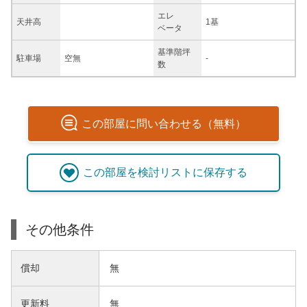
エレ
天井高
1基
ベータ
基準階坪
駐車場
空無
-
数
この
部屋
に問い合わせる（無料）
この
部屋
を検討リストに保存する
その他条件
償却
無
更新料
無