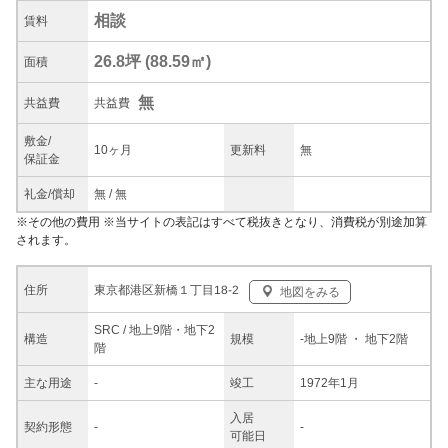
相談
賃料
26.8坪
(
88.59
㎡)
面積
無
共益
費
共益費
敷金/
10ヶ月
更新料
無
保証金
礼金/
償却
無
/
無
※
その他の費用
※当サイトの表記はすべて税抜きとなり、消費税が別途加算
されます。
東京都港区新橋１丁目18-2
住所
地図をみる
SRC / 地上9階・地下2
構造
規模
-
地上9階
・ 地下2階
階
主な
用途
-
竣工
1972年1月
入居
契約
形態
-
-
可能日