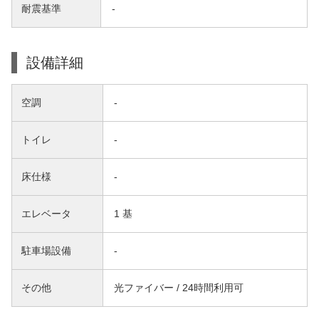
耐震基準
-
設備詳細
空調
-
トイレ
-
床仕様
-
エレベータ
1 基
駐車場設備
-
その他
光ファイバー / 24時間利用可