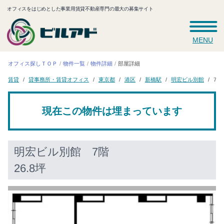
オフィスをはじめとした事業用賃貸不動産専門の最大の募集サイト
MENU
オフィス探しＴＯＰ
物件一覧
物件詳細
部屋詳細
貸事務所・賃貸オフィス
明宏ビル別館
東京都
新橋駅
7階 
賃貸
港区
現在この物件は埋まっています
明宏ビル別館
7階
26.8坪