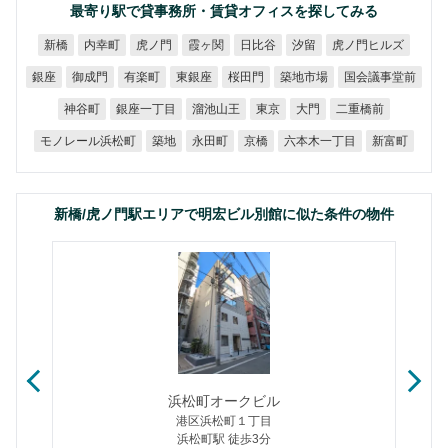
最寄り駅で貸事務所・賃貸オフィスを探してみる
虎ノ門ヒルズ
内幸町
虎ノ門
霞ヶ関
日比谷
新橋
汐留
国会議事堂前
築地市場
御成門
有楽町
東銀座
桜田門
銀座
銀座一丁目
溜池山王
二重橋前
神谷町
東京
大門
モノレール浜松町
六本木一丁目
永田町
新富町
築地
京橋
新橋/虎ノ門駅エリアで明宏ビル別館に似た条件の物件
浜松町オークビル
港区浜松町１丁目
浜松町駅 徒歩3分