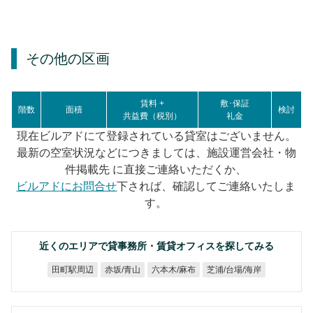
その他の区画
賃料 +
敷･保証
階数
面積
検討
共益費（税別）
礼金
現在ビルアドにて登録されている貸室はございません。
最新の空室状況などにつきましては、施設運営会社・物
件掲載先 に直接ご連絡いただくか、
ビルアドにお問合せ
下されば、確認してご連絡いたしま
す。
近くのエリアで貸事務所・賃貸オフィスを探してみる
芝浦/台場/海岸
六本木/麻布
田町駅周辺
赤坂/青山