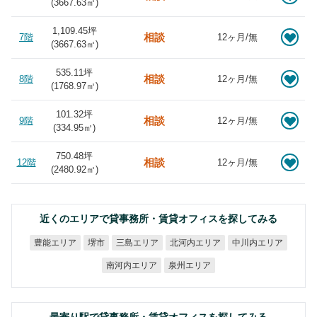
(
3667.63
㎡)
1,109.45坪
相談
7階
12ヶ月/無
(
3667.63
㎡)
535.11坪
相談
8階
12ヶ月/無
(
1768.97
㎡)
101.32坪
相談
9階
12ヶ月/無
(
334.95
㎡)
750.48坪
相談
12階
12ヶ月/無
(
2480.92
㎡)
近くのエリアで貸事務所・賃貸オフィスを探してみる
北河内エリア
中川内エリア
豊能エリア
三島エリア
堺市
南河内エリア
泉州エリア