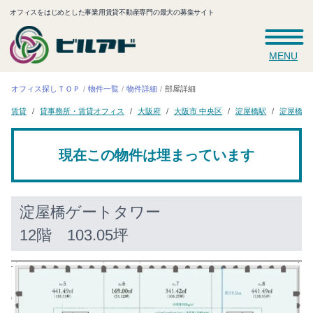
オフィスをはじめとした事業用賃貸不動産専門の最大の募集サイト
MENU
オフィス探しＴＯＰ
物件一覧
物件詳細
部屋詳細
貸事務所・賃貸オフィス
淀屋橋ゲ
大阪市 中央区
淀屋橋駅
大阪府
賃貸
現在この物件は埋まっています
淀屋橋ゲートタワー
12階 103.05坪