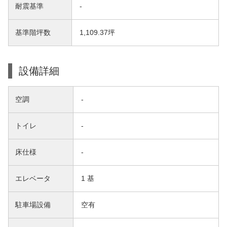
耐震基準
-
基準階坪数
1,109.37坪
設備詳細
空調
-
トイレ
-
床仕様
-
エレベータ
1 基
駐車場設備
空有