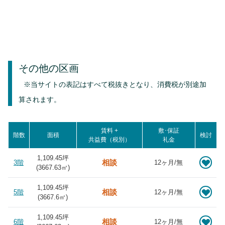
その他の区画
※当サイトの表記はすべて税抜きとなり、消費税が別途加
算されます。
賃料 +
敷･保証
階数
面積
検討
共益費（税別）
礼金
1,109.45坪
相談
3階
12ヶ月/無
(
3667.63
㎡)
1,109.45坪
相談
5階
12ヶ月/無
(
3667.6
㎡)
1,109.45坪
相談
6階
12ヶ月/無