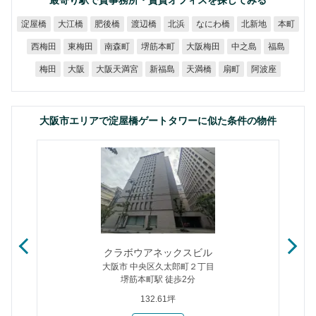
最寄り駅で貸事務所・賃貸オフィスを探してみる
なにわ橋
淀屋橋
大江橋
肥後橋
渡辺橋
北新地
北浜
本町
堺筋本町
大阪梅田
西梅田
東梅田
南森町
中之島
福島
大阪天満宮
新福島
天満橋
阿波座
梅田
大阪
扇町
大阪市エリアで淀屋橋ゲートタワーに似た条件の物件
クラボウアネックスビル
大阪市 中央区久太郎町２丁目
堺筋本町駅 徒歩2分
132.61坪