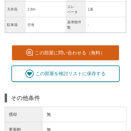
エレ
天井高
2.8m
1基
ベータ
基準階坪
駐車場
空有
-
数
この
部屋
に問い合わせる（無料）
この
部屋
を検討リストに保存する
その他条件
償却
無
更新料
無