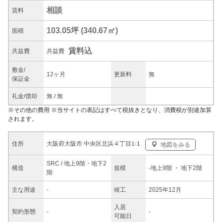
相談
賃料
103.05坪
(
340.67
㎡)
面積
賃料込
共益
費
共益費
敷金/
12ヶ月
更新料
無
保証金
礼金/
償却
無
/
無
※
その他の費用
※当サイトの表記はすべて税抜きとなり、消費税が別途加算
されます。
大阪府大阪市 中央区北浜４丁目1-1
住所
地図をみる
SRC / 地上9階・地下2
構造
規模
-
地上9階
・ 地下2階
階
主な
用途
-
竣工
2025年12月
入居
契約
形態
-
-
可能日