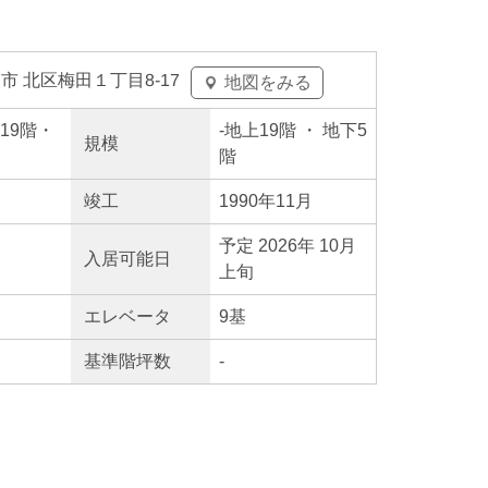
市 北区梅田１丁目8-17
地図をみる
上19階・
-
地上19階
・ 地下5
規模
階
竣工
1990年11月
予定 2026年 10月
入居
可能日
上旬
エレ
ベータ
9基
基準階坪数
-