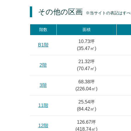
その他の区画
※当サイトの表記はすべ
階数
面積
10.73坪
B1階
(
35.47
㎡)
21.32坪
2階
(
70.47
㎡)
68.38坪
3階
(
226.04
㎡)
25.54坪
11階
(
84.42
㎡)
126.67坪
12階
(
418.74
㎡)