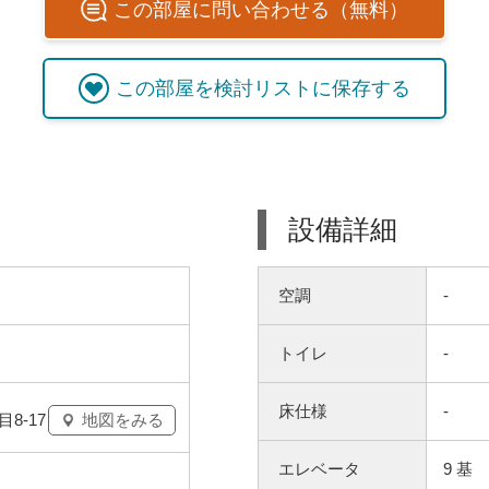
この
部屋
に問い合わせる（無料）
この
部屋
を検討リストに保存する
設備詳細
空調
-
トイレ
-
床仕様
-
8-17
地図をみる
エレベータ
9 基