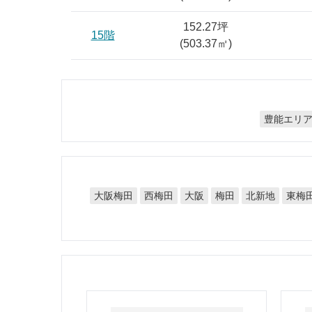
152.27坪
15階
(
503.37
㎡)
豊能エリ
大阪梅田
西梅田
北新地
東梅
大阪
梅田