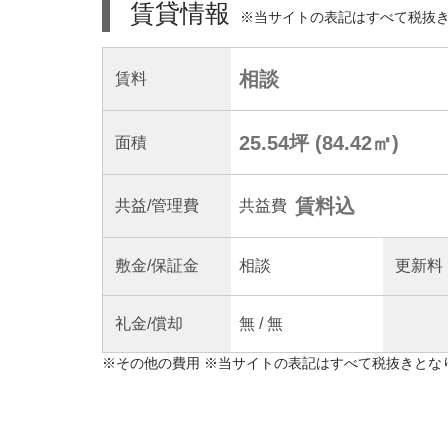
賃貸情報
※当サイトの表記はすべて税抜
相談
賃料
25.54坪
(
84.42
㎡)
面積
賃料込
共益
/管理
費
共益費
敷金/
保証金
相談
更新料
礼金/
償却
無
/
無
※
その他の費用
※当サイトの表記はすべて税抜きとな