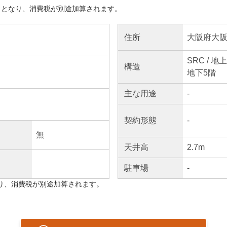
きとなり、消費税が別途加算されます。
大阪府大阪
住所
SRC / 地
構造
地下5階
主な
用途
-
契約
形態
-
無
天井高
2.7m
駐車場
-
り、消費税が別途加算されます。