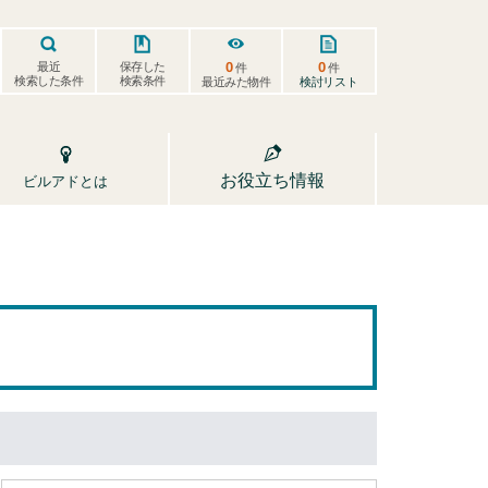
0
0
保存した
最近
件
件
検索した条件
検索条件
検討リスト
最近みた物件
お役立ち情報
ビルアドとは