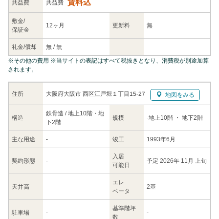
賃料込
共益
費
共益費
敷金/
12ヶ月
更新料
無
保証金
礼金/
償却
無
/
無
※
その他の費用
※当サイトの表記はすべて税抜きとなり、消費税が別途加算
されます。
大阪府大阪市 西区江戸堀１丁目15-27
住所
地図をみる
鉄骨造 / 地上10階・地
構造
規模
-
地上10階
・ 地下2階
下2階
主な
用途
-
竣工
1993年6月
入居
契約
形態
-
予定 2026年 11月 上旬
可能日
エレ
天井高
2基
ベータ
基準階坪
駐車場
-
-
数