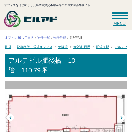
オフィスをはじめとした事業用賃貸不動産専門の最大の募集サイト
MENU
オフィス探しＴＯＰ
物件一覧
物件詳細
部屋詳細
貸事務所・賃貸オフィス
アルテビル
大阪市 西区
肥後橋駅
大阪府
賃貸
アルテビル肥後橋
10
階 110.79坪