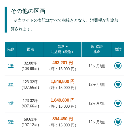
その他の区画
※当サイトの表記はすべて税抜きとなり、消費税が別途加
算されます。
賃料 +
敷･保証
階数
面積
検討
共益費（税別）
礼金
493,201 円
32.88坪
1階
12ヶ月/無
(
108.69
㎡)
（坪：15,000 円）
1,849,800 円
123.32坪
3階
12ヶ月/無
(
407.66
㎡)
（坪：15,000 円）
1,849,800 円
123.32坪
4階
12ヶ月/無
(
407.66
㎡)
（坪：15,000 円）
894,450 円
59.63坪
5階
12ヶ月/無
(
197.12
㎡)
（坪：15,000 円）