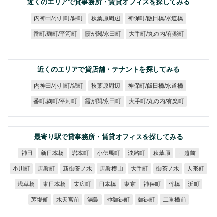
近くのエリアで貸事務所・賃貸オフィスを探してみる
神保町/飯田橋/水道橋
内神田/小川町/錦町
秋葉原周辺
大手町/丸の内/有楽町
番町/麹町/平河町
霞が関/永田町
近くのエリアで貸店舗・テナントを探してみる
神保町/飯田橋/水道橋
内神田/小川町/錦町
秋葉原周辺
大手町/丸の内/有楽町
番町/麹町/平河町
霞が関/永田町
最寄り駅で貸事務所・賃貸オフィスを探してみる
新日本橋
小伝馬町
岩本町
淡路町
秋葉原
三越前
神田
新御茶ノ水
馬喰横山
御茶ノ水
小川町
馬喰町
大手町
人形町
東日本橋
浅草橋
末広町
日本橋
神保町
東京
竹橋
浜町
水天宮前
仲御徒町
二重橋前
茅場町
御徒町
湯島