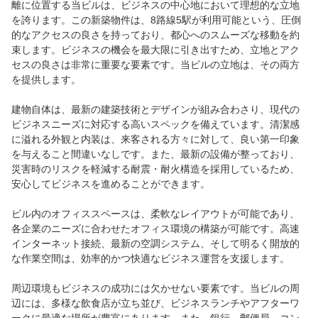
離に位置する当ビルは、ビジネスの中心地において理想的な立地
を誇ります。この新築物件は、8路線5駅が利用可能という、圧倒
的なアクセスの良さを持っており、都心へのスムーズな移動を約
束します。ビジネスの機会を最大限に引き出すため、立地とアク
セスの良さは非常に重要な要素です。当ビルの立地は、その両方
を提供します。
建物自体は、最新の建築技術とデザインが組み合わさり、現代の
ビジネスニーズに対応する高いスペックを備えています。清潔感
に溢れる外観と内装は、来客される方々に対して、良い第一印象
を与えること間違いなしです。また、最新の設備が整っており、
災害時のリスクを軽減する耐震・耐火構造を採用しているため、
安心してビジネスを進めることができます。
ビル内のオフィススペースは、柔軟なレイアウトが可能であり、
各企業のニーズに合わせたオフィス環境の構築が可能です。高速
インターネット接続、最新の空調システム、そして明るく開放的
な作業空間は、効率的かつ快適なビジネス運営を支援します。
周辺環境もビジネスの成功には欠かせない要素です。当ビルの周
辺には、多様な飲食店が立ち並び、ビジネスランチやアフターワ
ークに最適な場所が豊富にあります。また、銀行、郵便局、コン