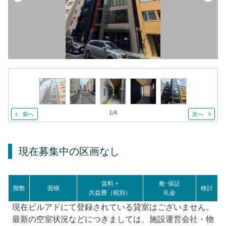
1
/
4
前へ
次へ
現在募集中の区画
なし
賃料 +
敷･保証
階数
面積
検討
共益費（税別）
礼金
現在ビルアドにて登録されている貸室はございません。
最新の空室状況などにつきましては、施設運営会社・物