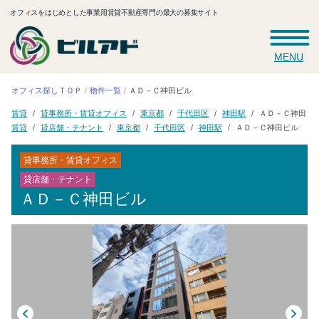
オフィスをはじめとした事業用賃貸不動産専門の最大の募集サイト
MENU
オフィス探しＴＯＰ
ＡＤ－Ｃ神田ビル
物件一覧
貸事務所・賃貸オフィス
ＡＤ－Ｃ神田ビ
千代田区
東京都
神田駅
賃貸
貸店舗・テナント
ＡＤ－Ｃ神田ビル
千代田区
東京都
神田駅
賃貸
貸事務所・賃貸オフィス
貸店舗・テナント
ＡＤ－Ｃ神田ビル