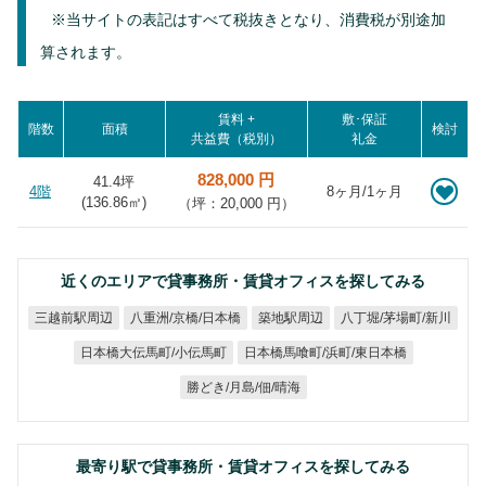
※当サイトの表記はすべて税抜きとなり、消費税が別途加
算されます。
賃料 +
敷･保証
階数
面積
検討
共益費（税別）
礼金
828,000 円
41.4坪
4階
8ヶ月/1ヶ月
(
136.86
㎡)
（坪：20,000 円）
近くのエリアで貸事務所・賃貸オフィスを探してみる
八重洲/京橋/日本橋
八丁堀/茅場町/新川
三越前駅周辺
築地駅周辺
日本橋馬喰町/浜町/東日本橋
日本橋大伝馬町/小伝馬町
勝どき/月島/佃/晴海
最寄り駅で貸事務所・賃貸オフィスを探してみる