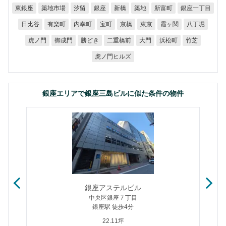
銀座一丁目
築地市場
東銀座
新富町
汐留
銀座
新橋
築地
日比谷
有楽町
内幸町
霞ヶ関
八丁堀
宝町
京橋
東京
二重橋前
虎ノ門
御成門
勝どき
浜松町
大門
竹芝
虎ノ門ヒルズ
銀座エリアで銀座三島ビルに似た条件の物件
銀座アステルビル
中央区銀座７丁目
銀座駅 徒歩4分
22.11坪