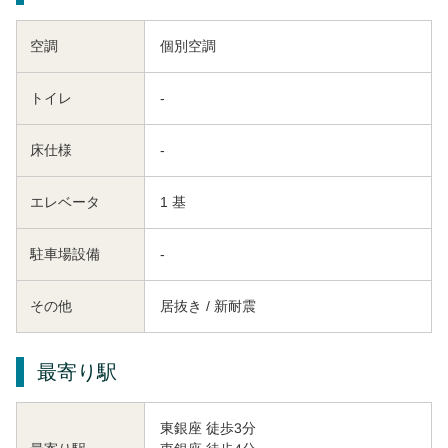
空調
個別空調
トイレ
-
床仕様
-
エレベータ
1 基
駐車場設備
-
その他
居抜き / 新耐震
最寄り駅
東銀座 徒歩3分