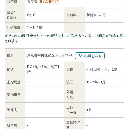
87,584 円
共益
費
共益費
敷金/
8ヶ月
更新料
新賃料1ヶ月
保証金
礼金/
償却
1ヶ月
/
無
※
その他の費用
※当サイトの表記はすべて税抜きとなり、消費税が別途加算
されます。
東京都中央区銀座７丁目15-4
住所
地図をみる
RC / 地上6階・地下1
構造
規模
-
地上6階
・ 地下1階
階
主な
用途
-
竣工
1986年10月
入居
契約
形態
-
-
可能日
エレ
天井高
1基
ベータ
基準階坪
駐車場
-
-
数