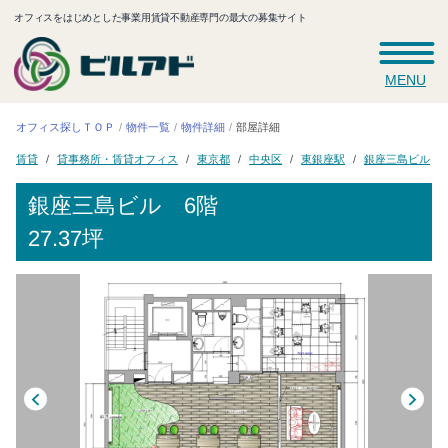
オフィスをはじめとした事業用賃貸不動産専門の最大の募集サイト
MENU
オフィス探しＴＯＰ
物件一覧
物件詳細
部屋詳細
貸事務所・賃貸オフィス
銀座三島ビル
東銀座駅
東京都
中央区
賃貸
銀座三島ビル
6階
27.37坪