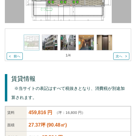
1
/
4
前へ
次へ
賃貸情報
※当サイトの表記はすべて税抜きとなり、消費税が別途加
算されます。
459,816 円
（坪：16,800 円）
賃料
27.37坪
(
90.48
㎡)
面積