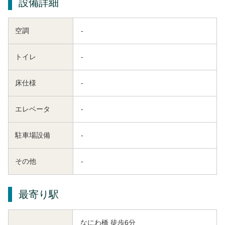
設備詳細
空調
-
トイレ
-
床仕様
-
エレベータ
-
駐車場設備
-
その他
-
最寄り駅
なにわ橋 徒歩6分