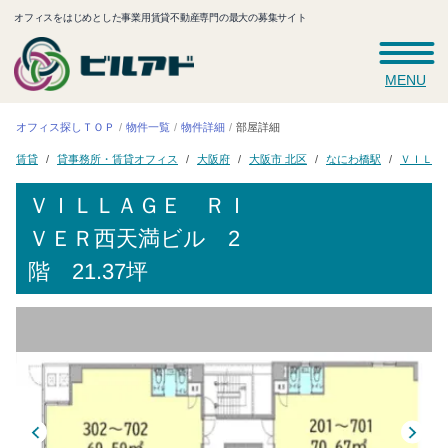
オフィスをはじめとした事業用賃貸不動産専門の最大の募集サイト
MENU
オフィス探しＴＯＰ
物件一覧
物件詳細
部屋詳細
ＶＩＬＬ
貸事務所・賃貸オフィス
大阪市 北区
なにわ橋駅
大阪府
賃貸
ＶＩＬＬＡＧＥ ＲＩ
ＶＥＲ西天満ビル
2
階 21.37坪