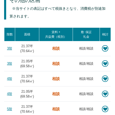
その他の区画
※当サイトの表記はすべて税抜きとなり、消費税が別途加
算されます。
賃料 +
敷･保証
階数
面積
検討
共益費（税別）
礼金
21.37坪
相談
3階
相談/相談
(
70.64
㎡)
21.05坪
相談
3階
相談/相談
(
69.58
㎡)
21.37坪
相談
4階
相談/相談
(
70.64
㎡)
21.05坪
相談
4階
相談/相談
(
69.58
㎡)
21.37坪
相談
5階
相談/相談
(
70.64
㎡)