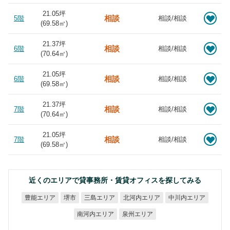
21.05坪
相談
5階
相談/相談
(
69.58
㎡)
21.37坪
相談
6階
相談/相談
(
70.64
㎡)
21.05坪
相談
6階
相談/相談
(
69.58
㎡)
21.37坪
相談
7階
相談/相談
(
70.64
㎡)
21.05坪
相談
7階
相談/相談
(
69.58
㎡)
近くのエリアで貸事務所・賃貸オフィスを探してみる
北河内エリア
中川内エリア
豊能エリア
三島エリア
堺市
南河内エリア
泉州エリア