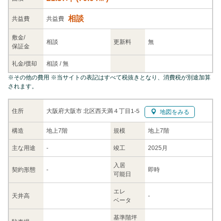
相談
共益
費
共益費
敷金/
相談
更新料
無
保証金
礼金/
償却
相談
/
無
※
その他の費用
※当サイトの表記はすべて税抜きとなり、消費税が別途加算
されます。
大阪府大阪市 北区西天満４丁目1-5
住所
地図をみる
構造
地上7階
規模
地上7階
主な
用途
-
竣工
2025月
入居
契約
形態
-
即時
可能日
エレ
天井高
-
ベータ
基準階坪